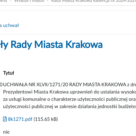
ówna
Władze i miasto
Rada Miasta Krakowa kadencja IX 2024-202
a uchwał
y Rady Miasta Krakowa
Tytuł
0
UCHWAŁA NR XLVII/1271/20 RADY MIASTA KRAKOWA z dnia 14
Prezydentowi Miasta Krakowa uprawnień do ustalania wysokości
za usługi komunalne o charakterze użyteczności publicznej ora
użyteczności publicznej w zakresie działania jednostki budż
8k1271.pdf
(115.65 kB)
nie