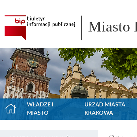
Miasto
WŁADZE I
URZĄD MIASTA
MIASTO
KRAKOWA