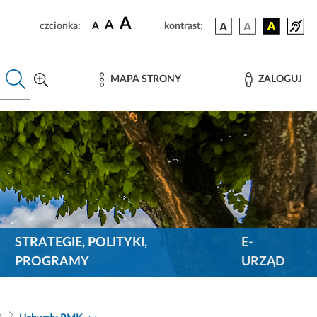
A
A
czcionka:
A
kontrast:
MAPA STRONY
ZALOGUJ
STRATEGIE, POLITYKI,
E-
PROGRAMY
URZĄD