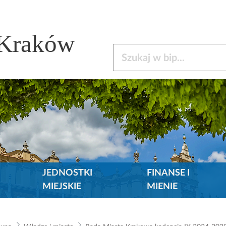
 Kraków
Szukaj w bip
JEDNOSTKI
FINANSE I
MIEJSKIE
MIENIE