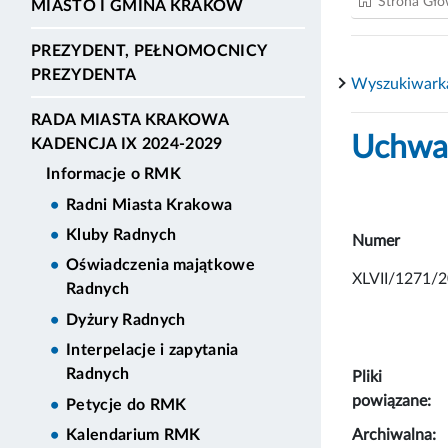
Strona Gł
MIASTO I GMINA KRAKÓW
PREZYDENT, PEŁNOMOCNICY
PREZYDENTA
Wyszukiwark
RADA MIASTA KRAKOWA
Uchwał
KADENCJA IX 2024-2029
Informacje o RMK
Radni Miasta Krakowa
Kluby Radnych
Numer
Oświadczenia majątkowe
XLVII/1271/2
Radnych
Dyżury Radnych
Interpelacje i zapytania
Radnych
Pliki
powiązane:
Petycje do RMK
Archiwalna:
Kalendarium RMK