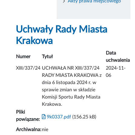
Akty prawa miejscowego
Uchwały Rady Miasta
Krakowa
Data
Numer
Tytuł
uchwalenia
XIII/337/24
UCHWAŁA NR XIII/337/24
2024-11-
RADY MIASTA KRAKOWA z
06
dnia 6 listopada 2024 r. w
sprawie zmian w składzie
Komisji Sportu Rady Miasta
Krakowa.
Pliki
9k0337.pdf
(156.25 kB)
powiązane:
Archiwalna:
nie