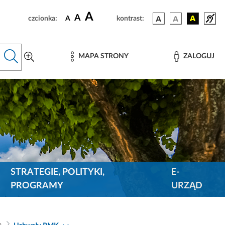
A
A
czcionka:
A
kontrast:
MAPA STRONY
ZALOGUJ
STRATEGIE, POLITYKI,
E-
PROGRAMY
URZĄD