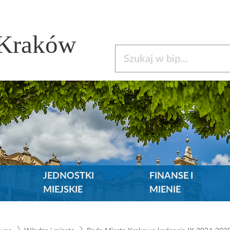
 Kraków
Szukaj w bip
JEDNOSTKI
FINANSE I
MIEJSKIE
MIENIE