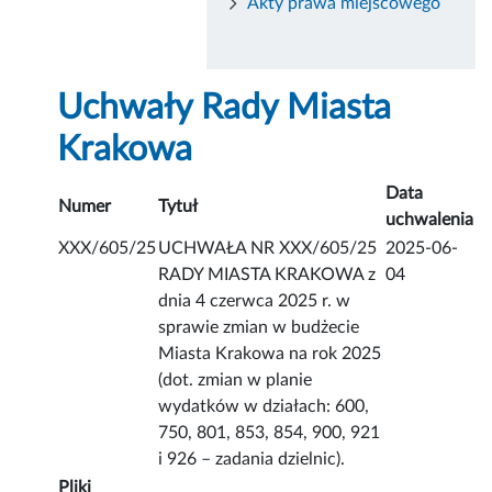
Akty prawa miejscowego
Uchwały Rady Miasta
Krakowa
Data
Numer
Tytuł
uchwalenia
XXX/605/25
UCHWAŁA NR XXX/605/25
2025-06-
RADY MIASTA KRAKOWA z
04
dnia 4 czerwca 2025 r. w
sprawie zmian w budżecie
Miasta Krakowa na rok 2025
(dot. zmian w planie
wydatków w działach: 600,
750, 801, 853, 854, 900, 921
i 926 – zadania dzielnic).
Pliki