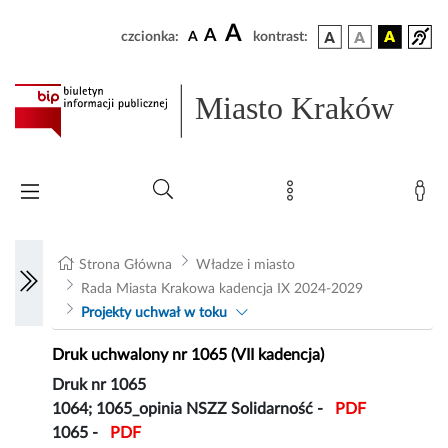
A
A
czcionka:
A
kontrast:
Miasto Kraków
Strona Główna
Władze i miasto
Rada Miasta Krakowa kadencja IX 2024-2029
Projekty uchwał w toku
Druk uchwalony nr 1065 (VII kadencja)
Druk nr 1065
1064; 1065_opinia NSZZ Solidarność -
PDF
1065 -
PDF