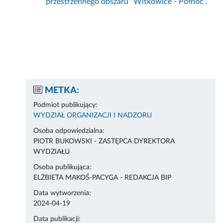
przestrzennego obszaru ''Witkowice - Północ''.
METKA:
Podmiot publikujący:
WYDZIAŁ ORGANIZACJI I NADZORU
Osoba odpowiedzialna:
PIOTR BUKOWSKI - ZASTĘPCA DYREKTORA
WYDZIAŁU
Osoba publikująca:
ELŻBIETA MAKOŚ-PACYGA - REDAKCJA BIP
Data wytworzenia:
2024-04-19
Data publikacji: