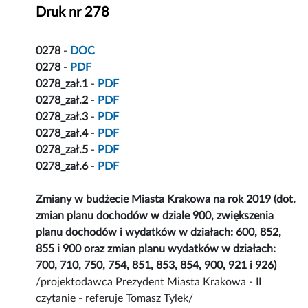
Druk nr 278
0278
-
DOC
0278
-
PDF
0278_zał.1
-
PDF
0278_zał.2
-
PDF
0278_zał.3
-
PDF
0278_zał.4
-
PDF
0278_zał.5
-
PDF
0278_zał.6
-
PDF
Zmiany w budżecie Miasta Krakowa na rok 2019 (dot.
zmian planu dochodów w dziale 900, zwiększenia
planu dochodów i wydatków w działach: 600, 852,
855 i 900 oraz zmian planu wydatków w działach:
700, 710, 750, 754, 851, 853, 854, 900, 921 i 926)
/projektodawca Prezydent Miasta Krakowa - II
czytanie - referuje Tomasz Tylek/