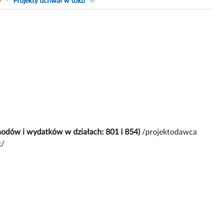
9
Projekty uchwał w toku
hodów i wydatków w działach: 801 i 854)
/projektodawca
k/