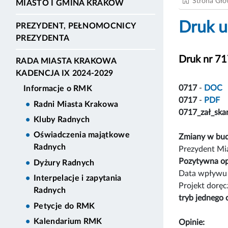
Strona Gł
MIASTO I GMINA KRAKÓW
Druk u
PREZYDENT, PEŁNOMOCNICY
PREZYDENTA
Druk nr 7
RADA MIASTA KRAKOWA
KADENCJA IX 2024-2029
0717
-
DOC
Informacje o RMK
0717
-
PDF
Radni Miasta Krakowa
0717_zał_ska
Kluby Radnych
Oświadczenia majątkowe
Zmiany w bud
Radnych
Prezydent Mia
Pozytywna op
Dyżury Radnych
Data wpływu 
Interpelacje i zapytania
Projekt dorę
Radnych
tryb jednego 
Petycje do RMK
Kalendarium RMK
Opinie: