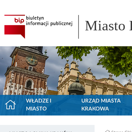
Miasto
WŁADZE I
URZĄD MIASTA
MIASTO
KRAKOWA