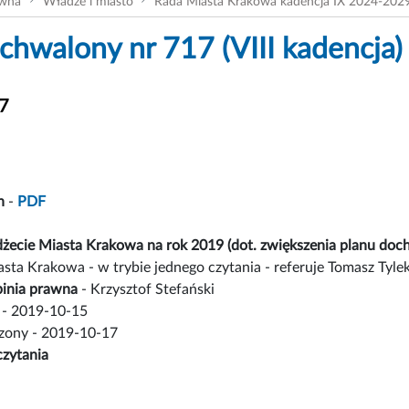
ówna
Władze i miasto
Rada Miasta Krakowa kadencja IX 2024-202
chwalony nr 717 (VIII kadencja)
17
n
-
PDF
żecie Miasta Krakowa na rok 2019 (dot. zwiększenia planu doc
sta Krakowa - w trybie jednego czytania - referuje Tomasz Tyle
inia prawna
- Krzysztof Stefański
- 2019-10-15
czony - 2019-10-17
czytania