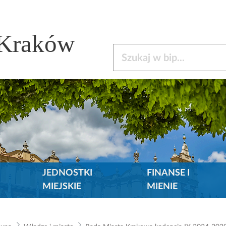
 Kraków
Szukaj w bip
JEDNOSTKI
FINANSE I
MIEJSKIE
MIENIE