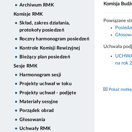
Komisja Bud
Archiwum RMK
Komisje RMK
Powiązane st
Skład, zakres działania,
Posiedz
protokoły posiedzeń
Głosowa
Roczny harmonogram posiedzeń
Uchwała podj
Kontrole Komisji Rewizyjnej
UCHWAŁA
Bieżący plan posiedzeń
na rok 
Sesje RMK
Harmonogram sesji
Projekty uchwał w toku
Pokaż metkę
Projekty uchwał - podjęte
Materiały sesyjne
Porządek obrad
Głosowania
Uchwały RMK