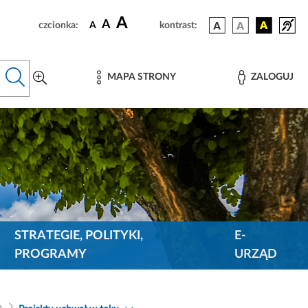
A
A
czcionka:
A
kontrast:
MAPA STRONY
ZALOGUJ
STRATEGIE, POLITYKI,
E-
PROGRAMY
URZĄD