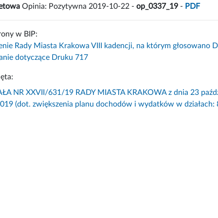
żetowa
Opinia: Pozytywna 2019-10-22 -
op_0337_19
-
PDF
rony w BIP:
enie Rady Miasta Krakowa VIII kadencji, na którym głosowano D
nie dotyczące Druku 717
ęta:
 NR XXVII/631/19 RADY MIASTA KRAKOWA z dnia 23 paździer
2019 (dot. zwiększenia planu dochodów i wydatków w działach: 8