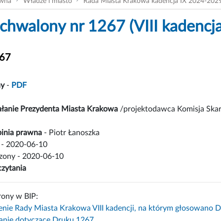
ówna
Władze i miasto
Rada Miasta Krakowa kadencja IX 2024-202
chwalony nr 1267 (VIII kadencja
267
ny
-
PDF
iałanie Prezydenta Miasta Krakowa
/projektodawca Komisja Skarg
inia prawna
- Piotr Łanoszka
- 2020-06-10
czony - 2020-06-10
czytania
rony w BIP:
enie Rady Miasta Krakowa VIII kadencji, na którym głosowano 
nie dotyczące Druku 1267