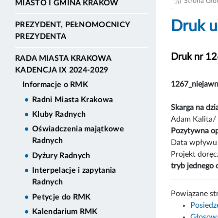
Strona Gł
MIASTO I GMINA KRAKÓW
Druk u
PREZYDENT, PEŁNOMOCNICY
PREZYDENTA
Druk nr 1
RADA MIASTA KRAKOWA
KADENCJA IX 2024-2029
1267_niejaw
Informacje o RMK
Radni Miasta Krakowa
Skarga na dz
Kluby Radnych
Adam Kalita/
Oświadczenia majątkowe
Pozytywna op
Radnych
Data wpływu 
Projekt dorę
Dyżury Radnych
tryb jednego 
Interpelacje i zapytania
Radnych
Powiązane st
Petycje do RMK
Posiedz
Kalendarium RMK
Głosowa