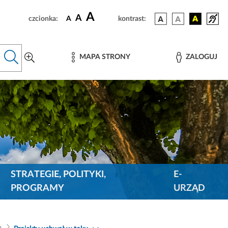
A
A
czcionka:
A
kontrast:
MAPA STRONY
ZALOGUJ
STRATEGIE, POLITYKI,
E-
PROGRAMY
URZĄD