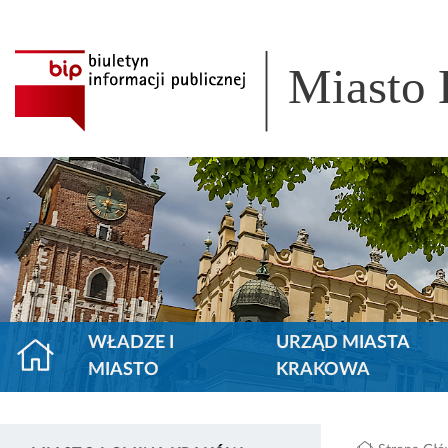
Miasto
WŁADZE I
URZĄD MIASTA
MIASTO
KRAKOWA