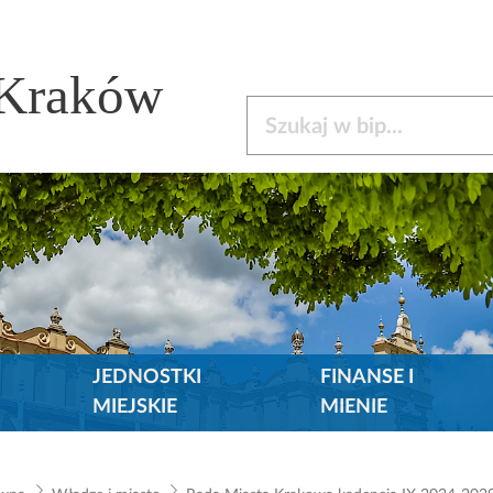
 Kraków
Szukaj w bip
JEDNOSTKI
FINANSE I
MIEJSKIE
MIENIE