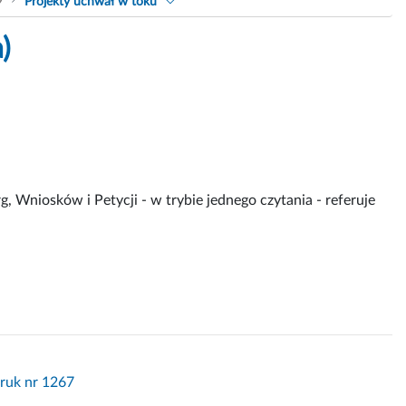
9
Projekty uchwał w toku
)
, Wniosków i Petycji - w trybie jednego czytania - referuje
Druk nr 1267