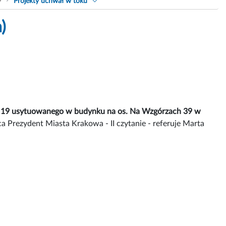
9
Projekty uchwał w toku
)
nr 19 usytuowanego w budynku na os. Na Wzgórzach 39 w
a Prezydent Miasta Krakowa - II czytanie - referuje Marta