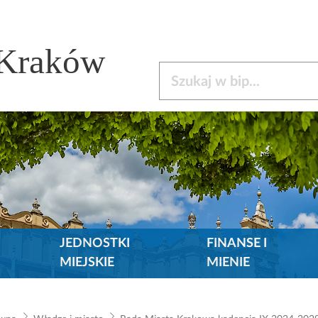
 Kraków
Szukaj w bip
JEDNOSTKI
FINANSE I
MIEJSKIE
MIENIE