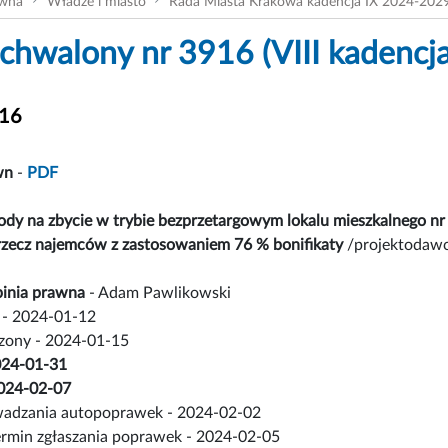
ówna
Władze i miasto
Rada Miasta Krakowa kadencja IX 2024-202
chwalony nr 3916 (VIII kadencja
916
wn
-
PDF
ody na zbycie w trybie bezprzetargowym lokalu mieszkalnego 
rzecz najemców z zastosowaniem 76 % bonifikaty
/projektodawc
inia prawna
- Adam Pawlikowski
- 2024-01-12
czony - 2024-01-15
2024-01-31
 2024-02-07
adzania autopoprawek - 2024-02-02
ermin zgłaszania poprawek - 2024-02-05