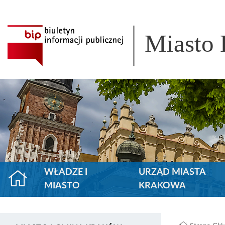
Miasto
WŁADZE I
URZĄD MIASTA
MIASTO
KRAKOWA