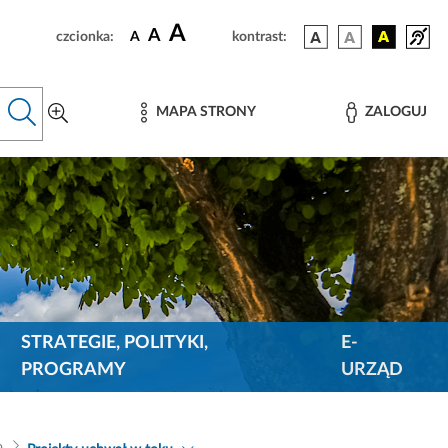
A
A
czcionka:
A
kontrast:
MAPA STRONY
ZALOGUJ
STRATEGIE, POLITYKI,
E-
PROGRAMY
URZĄD