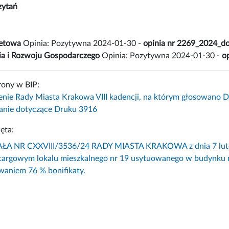
zytań
żetowa
Opinia: Pozytywna 2024-01-30 -
opinia nr 2269_2024_do
ia i Rozwoju Gospodarczego
Opinia: Pozytywna 2024-01-30 -
o
rony w BIP:
enie Rady Miasta Krakowa VIII kadencji, na którym głosowano 
nie dotyczące Druku 3916
ęta:
 NR CXXVIII/3536/24 RADY MIASTA KRAKOWA z dnia 7 lutego 
targowym lokalu mieszkalnego nr 19 usytuowanego w budynku 
waniem 76 % bonifikaty.