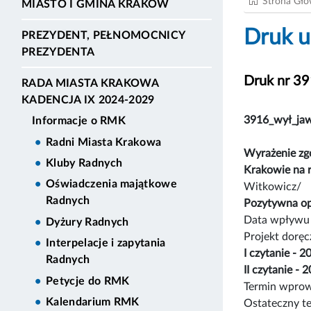
Strona Gł
MIASTO I GMINA KRAKÓW
Druk u
PREZYDENT, PEŁNOMOCNICY
PREZYDENTA
Druk nr 3
RADA MIASTA KRAKOWA
KADENCJA IX 2024-2029
3916_wył_ja
Informacje o RMK
Radni Miasta Krakowa
Wyrażenie zg
Kluby Radnych
Krakowie na 
Oświadczenia majątkowe
Witkowicz/
Radnych
Pozytywna op
Data wpływu 
Dyżury Radnych
Projekt dorę
Interpelacje i zapytania
I czytanie - 
Radnych
II czytanie -
Petycje do RMK
Termin wprow
Kalendarium RMK
Ostateczny t