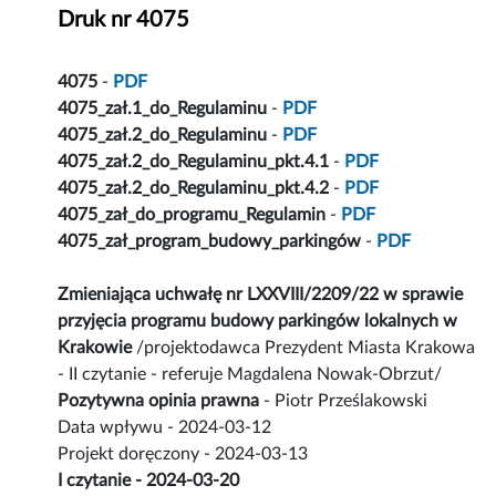
Druk nr 4075
4075
-
PDF
4075_zał.1_do_Regulaminu
-
PDF
4075_zał.2_do_Regulaminu
-
PDF
4075_zał.2_do_Regulaminu_pkt.4.1
-
PDF
4075_zał.2_do_Regulaminu_pkt.4.2
-
PDF
4075_zał_do_programu_Regulamin
-
PDF
4075_zał_program_budowy_parkingów
-
PDF
Zmieniająca uchwałę nr LXXVIII/2209/22 w sprawie
przyjęcia programu budowy parkingów lokalnych w
Krakowie
/projektodawca Prezydent Miasta Krakowa
- II czytanie - referuje Magdalena Nowak-Obrzut/
Pozytywna opinia prawna
- Piotr Prześlakowski
Data wpływu - 2024-03-12
Projekt doręczony - 2024-03-13
I czytanie - 2024-03-20