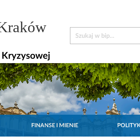
 Kraków
Szukaj w bip
i Kryzysowej
FINANSE I MIENIE
POLITY