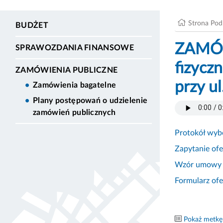
Strona Po
BUDŻET
ZAMÓW
SPRAWOZDANIA FINANSOWE
fizycz
ZAMÓWIENIA PUBLICZNE
przy u
Zamówienia bagatelne
Plany postępowań o udzielenie
zamówień publicznych
Protokół wyb
Zapytanie of
Wzór umowy
Formularz of
Pokaż metkę