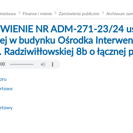
dmiotowa
Finanse i mienie
Zamówienia publiczne
Archiwum za
IENIE NR ADM-271-23/24 usłu
nej w budynku Ośrodka Interwen
l. Radziwiłłowskiej 8b o łącznej
oru
ertowe
ertowy