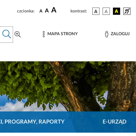
A
A
czcionka:
A
kontrast:
MAPA STRONY
ZALOGUJ
KI, PROGRAMY, RAPORTY
E-URZĄD