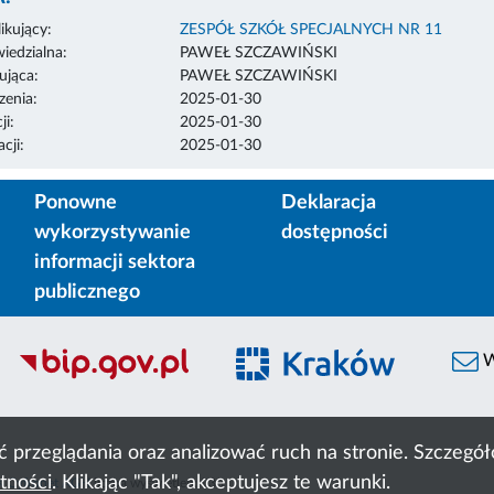
ikujący:
ZESPÓŁ SZKÓŁ SPECJALNYCH NR 11
edzialna:
PAWEŁ SZCZAWIŃSKI
ująca:
PAWEŁ SZCZAWIŃSKI
enia:
2025-01-30
ji:
2025-01-30
cji:
2025-01-30
Ponowne
Deklaracja
wykorzystywanie
dostępności
informacji sektora
publicznego
W
ć przeglądania oraz analizować ruch na stronie. Szczeg
tności
. Klikając "Tak", akceptujesz te warunki.
 Cyfronet AGH
liczba wyświetleń:
938