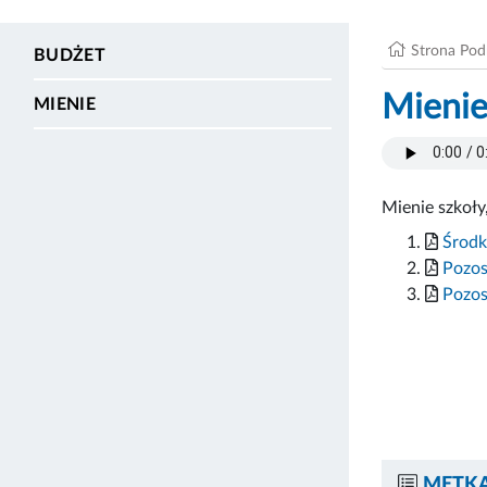
Strona Po
BUDŻET
Mieni
MIENIE
Mienie szkoły,
Środk
Pozos
Pozos
METKA