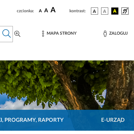
A
A
czcionka:
A
kontrast:
MAPA STRONY
ZALOGUJ
KI, PROGRAMY, RAPORTY
E-URZĄD