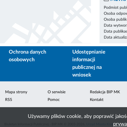
Podmiot publ
Osoba odpowi
Osoba publik
Data wytworz
Data publikac
Data aktualiza
Ochrona danych
Udostępnianie
osobowych
informacji
publicznej na
wniosek
Mapa strony
O serwisie
Redakcja BIP MK
RSS
Pomoc
Kontakt
Używamy plików cookie, aby poprawić jakoś
prywa
Biuletyn Informacji Publicznej - BIP MK © 2003-2026,
Urząd Miasta Krakowa
,
ACK