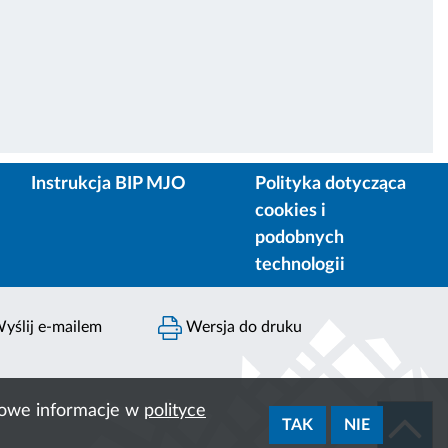
Instrukcja BIP MJO
Polityka dotycząca
cookies i
podobnych
technologii
yślij e-mailem
Wersja do druku
ółowe informacje w
polityce
TAK
NIE