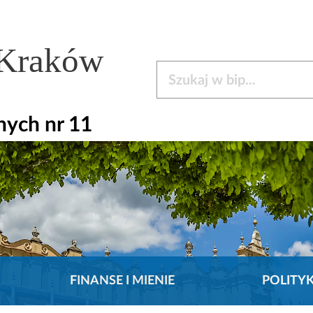
 Kraków
Szukaj w bip
nych nr 11
FINANSE I MIENIE
POLITY