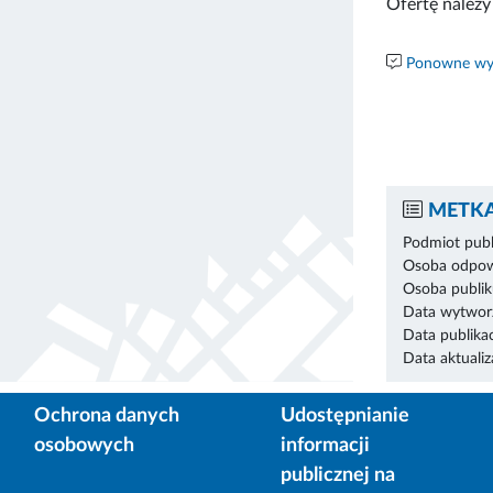
Ofertę należy
Ponowne wyk
METKA
Podmiot publ
Osoba odpowi
Osoba publik
Data wytworz
Data publikac
Data aktualiza
Ochrona danych
Udostępnianie
osobowych
informacji
publicznej na