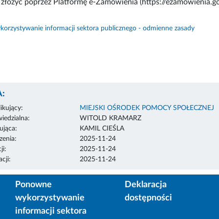
 złożyć poprzez Platformę e-Zamówienia (https://ezamowienia.gov
orzystywanie informacji sektora publicznego - odmienne zasady
:
ikujący:
MIEJSKI OŚRODEK POMOCY SPOŁECZNEJ
edzialna:
WITOLD KRAMARZ
ująca:
KAMIL CIEŚLA
enia:
2025-11-24
ji:
2025-11-24
cji:
2025-11-24
Ponowne
Deklaracja
wykorzystywanie
dostępności
informacji sektora