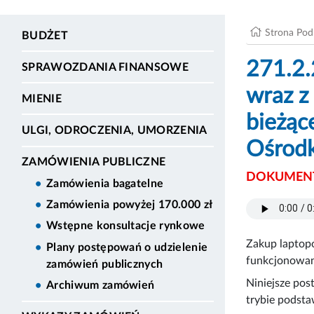
Strona Po
BUDŻET
271.2.
SPRAWOZDANIA FINANSOWE
wraz z
MIENIE
bieżąc
ULGI, ODROCZENIA, UMORZENIA
Ośrodk
ZAMÓWIENIA PUBLICZNE
DOKUMENT
Zamówienia bagatelne
Zamówienia powyżej 170.000 zł
Wstępne konsultacje rynkowe
Zakup laptop
Plany postępowań o udzielenie
funkcjonowan
zamówień publicznych
Niniejsze pos
Archiwum zamówień
trybie podst