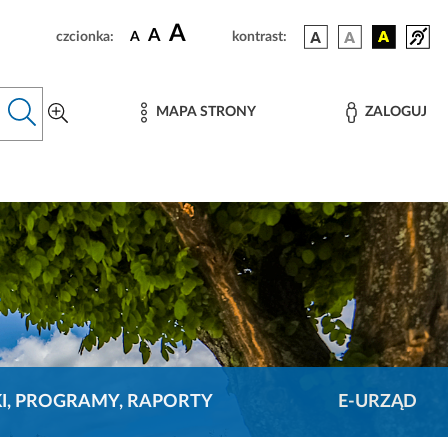
A
A
czcionka:
A
kontrast:
MAPA STRONY
ZALOGUJ
KI, PROGRAMY, RAPORTY
E-URZĄD