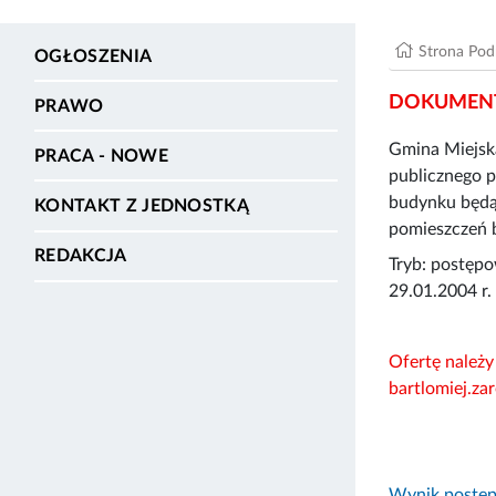
Strona Po
OGŁOSZENIA
DOKUMENT
PRAWO
Gmina Miejsk
PRACA - NOWE
publicznego p
budynku będąc
KONTAKT Z JEDNOSTKĄ
pomieszczeń b
REDAKCJA
Tryb: postępo
29.01.2004 r.
Ofertę należy
bartlomiej.z
Wynik postęp