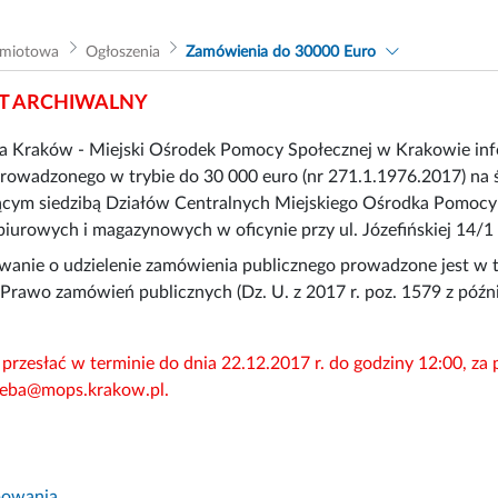
dmiotowa
Ogłoszenia
Zamówienia do 30000 Euro
 ARCHIWALNY
a Kraków - Miejski Ośrodek Pomocy Społecznej w Krakowie inf
rowadzonego w trybie do 30 000 euro (nr 271.1.1976.2017) na ś
ym siedzibą Działów Centralnych Miejskiego Ośrodka Pomocy Sp
iurowych i magazynowych w oficynie przy ul. Józefińskiej 14/1
wanie o udzielenie zamówienia publicznego prowadzone jest w tr
 Prawo zamówień publicznych (Dz. U. z 2017 r. poz. 1579 z późn
 przesłać w terminie do dnia 22.12.2017 r. do godziny 12:00, za
areba@mops.krakow.pl.
owania.