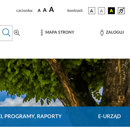
A
A
czcionka:
A
kontrast:
MAPA STRONY
ZALOGUJ
KI, PROGRAMY, RAPORTY
E-URZĄD