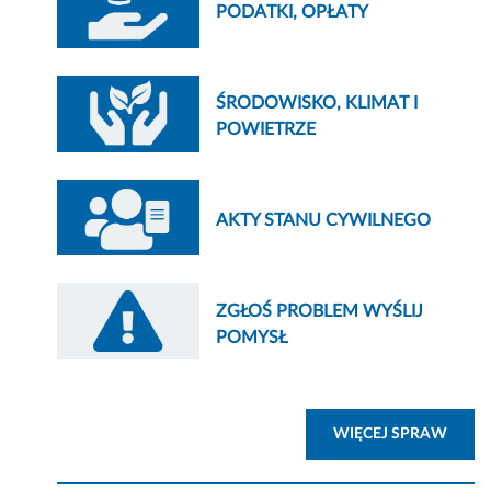
PODATKI, OPŁATY
ŚRODOWISKO, KLIMAT I
POWIETRZE
AKTY STANU CYWILNEGO
ZGŁOŚ PROBLEM WYŚLIJ
POMYSŁ
ZOBA
WIĘCEJ SPRAW