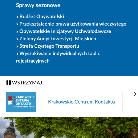
Sprawy sezonowe
Budżet Obywatelski
Przekształcenie prawa użytkowania wieczystego
Obywatelskie Inicjatywy Uchwałodawcze
Zielony Audyt Inwestycji Miejskich
Strefa Czystego Transportu
Wyszukiwanie indywidualnych tablic
rejestracyjnych
WSTRZYMAJ
Krakowskie Centrum Kontaktu