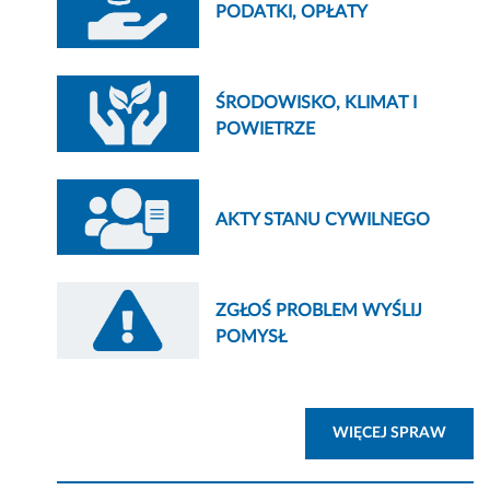
PODATKI, OPŁATY
ŚRODOWISKO, KLIMAT I
POWIETRZE
AKTY STANU CYWILNEGO
ZGŁOŚ PROBLEM WYŚLIJ
POMYSŁ
ZOBA
WIĘCEJ SPRAW