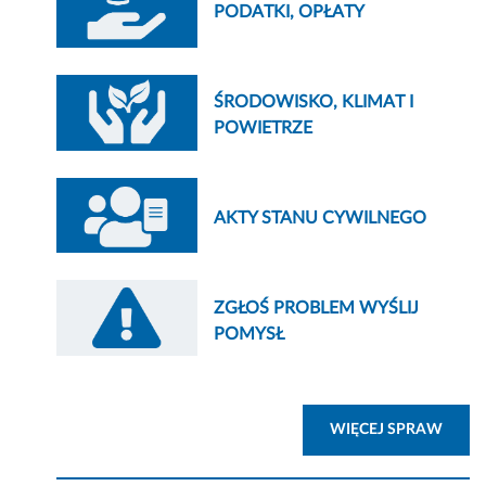
PODATKI, OPŁATY
ŚRODOWISKO, KLIMAT I
POWIETRZE
AKTY STANU CYWILNEGO
ZGŁOŚ PROBLEM WYŚLIJ
POMYSŁ
ZOBA
WIĘCEJ SPRAW