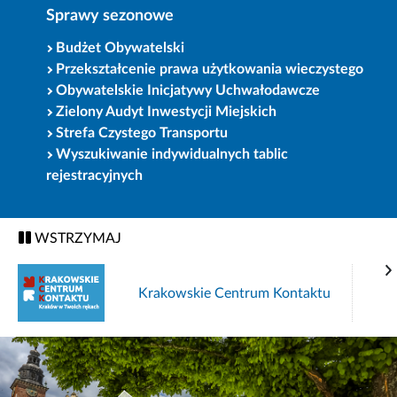
Sprawy sezonowe
Budżet Obywatelski
Przekształcenie prawa użytkowania wieczystego
Obywatelskie Inicjatywy Uchwałodawcze
Zielony Audyt Inwestycji Miejskich
Strefa Czystego Transportu
Wyszukiwanie indywidualnych tablic
rejestracyjnych
WSTRZYMAJ
Krakowskie Centrum Kontaktu