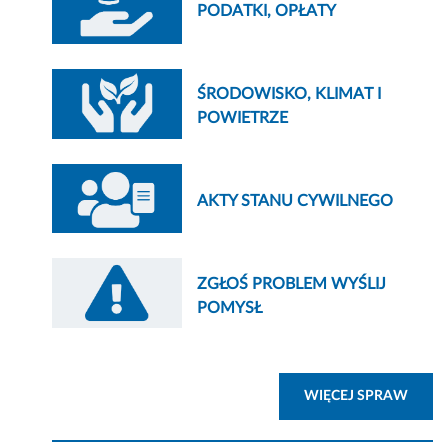
PODATKI, OPŁATY
ŚRODOWISKO, KLIMAT I
POWIETRZE
AKTY STANU CYWILNEGO
ZGŁOŚ PROBLEM WYŚLIJ
POMYSŁ
ZOBA
WIĘCEJ SPRAW