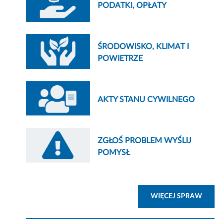
PODATKI, OPŁATY
ŚRODOWISKO, KLIMAT I
POWIETRZE
AKTY STANU CYWILNEGO
ZGŁOŚ PROBLEM WYŚLIJ
POMYSŁ
ZOBA
WIĘCEJ SPRAW