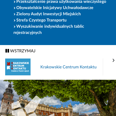
Przekształcenie prawa użytkowania wieczystego
Obywatelskie Inicjatywy Uchwałodawcze
Zielony Audyt Inwestycji Miejskich
Strefa Czystego Transportu
Wyszukiwanie indywidualnych tablic
rejestracyjnych
WSTRZYMAJ
Krakowskie Centrum Kontaktu