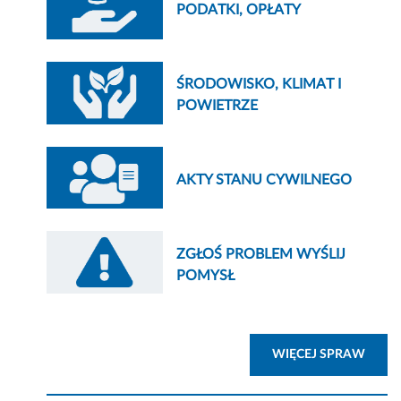
PODATKI, OPŁATY
ŚRODOWISKO, KLIMAT I
POWIETRZE
AKTY STANU CYWILNEGO
ZGŁOŚ PROBLEM WYŚLIJ
POMYSŁ
ZOBA
WIĘCEJ SPRAW