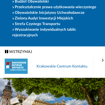
Budżet Obywatelski
Przekształcenie prawa użytkowania wieczystego
Obywatelskie Inicjatywy Uchwałodawcze
Zielony Audyt Inwestycji Miejskich
Strefa Czystego Transportu
Wyszukiwanie indywidualnych tablic
rejestracyjnych
WSTRZYMAJ
Krakowskie Centrum Kontaktu