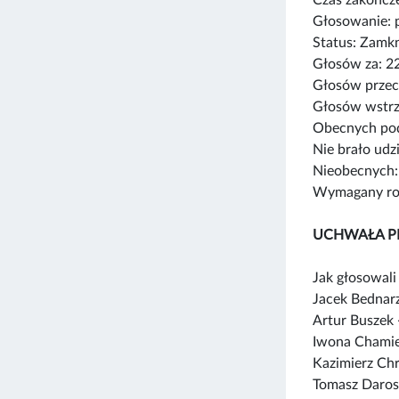
Głosowanie: 
Status: Zamk
Głosów za: 2
Głosów przec
Głosów wstrz
Obecnych pod
Nie brało udz
Nieobecnych:
Wymagany rod
UCHWAŁA P
Jak głosowali 
Jacek Bednar
Artur Buszek
Iwona Chamie
Kazimierz Ch
Tomasz Daros