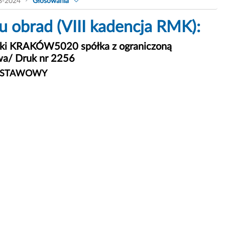
8-2024
Głosowania
 obrad (VIII kadencja RMK):
łki KRAKÓW5020 spółka z ograniczoną
wa/ Druk nr 2256
RZ STAWOWY