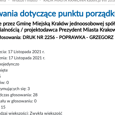
ówna
Władze i miasto
RADA MIASTA KRAKOWA kadencja VIII 201
ania dotyczące punktu porządku
e przez Gminę Miejską Kraków jednoosobowej spó
alnością / projektodawca Prezydent Miasta Krako
 głosowania: DRUK NR 2256 - POPRAWKA - GRZEGO
cia: 17 Listopada 2021 r.
nia: 17 Listopada 2021 r.
pojedynczo
nięte
5
iw: 0
ymujących się: 3
czas głosowania: 28
iału w głosowaniu: 0
 15
zaj większości: Zwykła większość