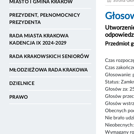
Strona Gł
MIASTO I GMINA KRAKÓW
Głosow
PREZYDENT, PEŁNOMOCNICY
PREZYDENTA
Utworzeni
odpowiedzi
RADA MIASTA KRAKOWA
KADENCJA IX 2024-2029
Przedmiot
RADA KRAKOWSKICH SENIORÓW
Czas rozpoczę
Czas zakończe
MŁODZIEŻOWA RADA KRAKOWA
Głosowanie: 
Status: Zamk
DZIELNICE
Głosów za: 2
Głosów przec
PRAWO
Głosów wstrz
Obecnych pod
Nie brało udz
Nieobecnych:
Wymagany rod