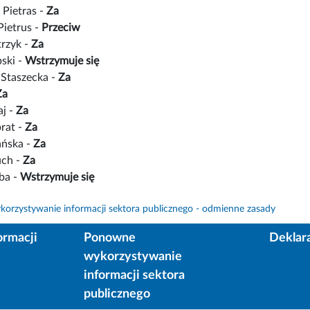
 Pietras -
Za
Pietrus -
Przeciw
trzyk -
Za
ski -
Wstrzymuje się
Staszecka -
Za
Za
aj -
Za
rat -
Za
ańska -
Za
uch -
Za
ba -
Wstrzymuje się
orzystywanie informacji sektora publicznego - odmienne zasady
ormacji
Ponowne
Deklar
wykorzystywanie
informacji sektora
publicznego