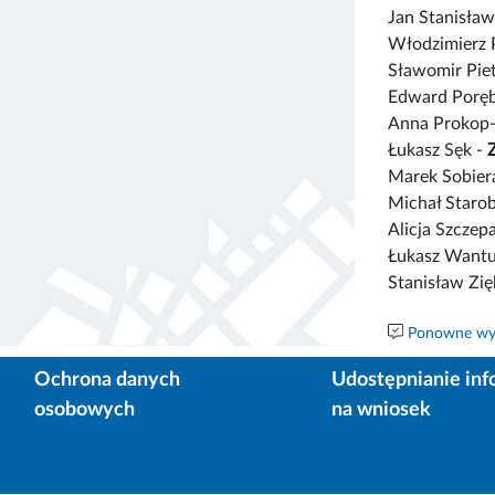
Jan Stanisław
Włodzimierz 
Sławomir Pie
Edward Poręb
Anna Prokop-
Łukasz Sęk -
Marek Sobier
Michał Starob
Alicja Szczep
Łukasz Want
Stanisław Zię
Ponowne wyk
Ochrona danych
Udostępnianie inf
osobowych
na wniosek