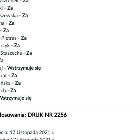
ysztonek -
Za
ki -
Za
iszewska -
Za
na -
Za
 -
Za
 Pietras -
Za
trzyk -
Za
Staszecka -
Za
Za
aj -
Wstrzymuje się
rat -
Za
ańska -
Za
uch -
Za
Wstrzymuje się
głosowania: DRUK NR 2256
cia: 17 Listopada 2021 r.
nia: 17 Listopada 2021 r.