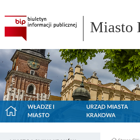
Miasto
WŁADZE I
URZĄD MIASTA
MIASTO
KRAKOWA