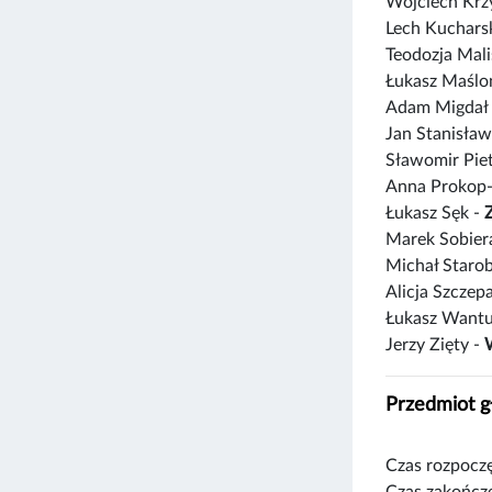
Wojciech Krz
Lech Kuchars
Teodozja Mal
Łukasz Maślo
Adam Migdał
Jan Stanisław
Sławomir Pie
Anna Prokop-
Łukasz Sęk -
Marek Sobier
Michał Starob
Alicja Szczep
Łukasz Want
Jerzy Zięty -
Przedmiot 
Czas rozpoczę
Czas zakończe