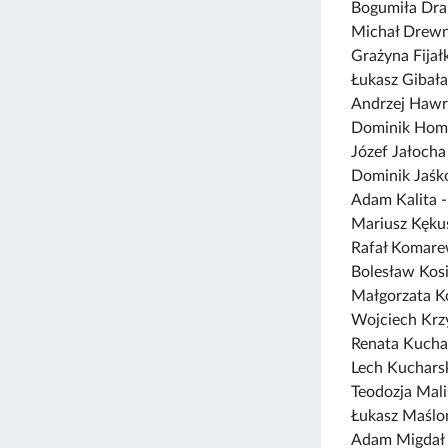
Bogumiła Dra
Michał Drewn
Grażyna Fija
Łukasz Gibała
Andrzej Hawr
Dominik Hom
Józef Jałocha
Dominik Jaśk
Adam Kalita 
Mariusz Kęku
Rafał Komare
Bolesław Kos
Małgorzata K
Wojciech Krz
Renata Kucha
Lech Kuchars
Teodozja Mal
Łukasz Maślo
Adam Migdał