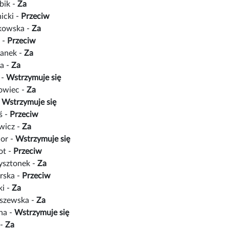
bik -
Za
icki -
Przeciw
łkowska -
Za
 -
Przeciw
anek -
Za
a -
Za
 -
Wstrzymuje się
owiec -
Za
-
Wstrzymuje się
ś -
Przeciw
wicz -
Za
ior -
Wstrzymuje się
ot -
Przeciw
ysztonek -
Za
rska -
Przeciw
ki -
Za
iszewska -
Za
na -
Wstrzymuje się
 -
Za