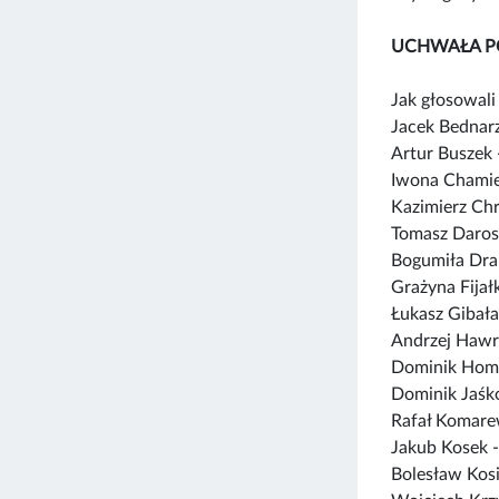
UCHWAŁA P
Jak głosowali 
Jacek Bednar
Artur Buszek
Iwona Chamie
Kazimierz Ch
Tomasz Daros
Bogumiła Dra
Grażyna Fija
Łukasz Gibała
Andrzej Hawr
Dominik Hom
Dominik Jaśk
Rafał Komare
Jakub Kosek 
Bolesław Kos