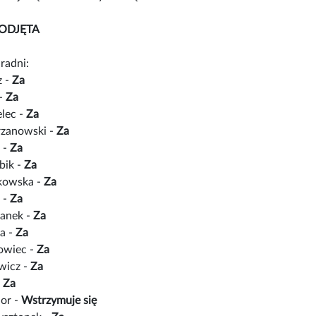
ODJĘTA
radni:
z -
Za
 -
Za
lec -
Za
rzanowski -
Za
 -
Za
bik -
Za
łkowska -
Za
 -
Za
anek -
Za
a -
Za
owiec -
Za
wicz -
Za
-
Za
ior -
Wstrzymuje się