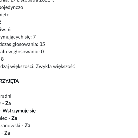
pojedynczo
nięte
2
iw: 6
ymujących się: 7
czas głosowania: 35
iału w głosowaniu: 0
 8
zaj większości: Zwykła większość
RZYJĘTA
radni:
z -
Za
 -
Wstrzymuje się
lec -
Za
rzanowski -
Za
 -
Za