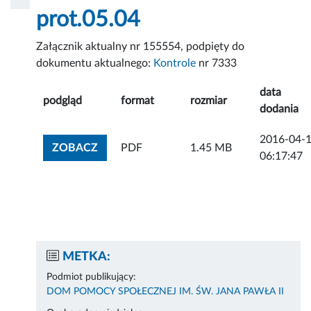
prot.05.04
Załącznik aktualny nr 155554, podpięty do
dokumentu aktualnego:
Kontrole
nr 7333
data
podgląd
format
rozmiar
dodania
2016-04-
ZOBACZ ZAŁĄCZNIK
ZOBACZ
PDF
1.45 MB
06:17:47
METKA:
Podmiot publikujący:
DOM POMOCY SPOŁECZNEJ IM. ŚW. JANA PAWŁA II