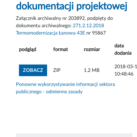
dokumentacji projektowej
Załącznik archiwalny nr 203892, podpięty do
dokumentu archiwalnego:
271.2.12.2018
Termomodernizacja Łanowa 43E
nr 95867
data
podgląd
format
rozmiar
dodania
2018-03-
ZOBACZ ZAŁĄCZNIK
ZOBACZ
ZIP
1.2 MB
10:48:46
Ponowne wykorzystywanie informacji sektora
publicznego - odmienne zasady