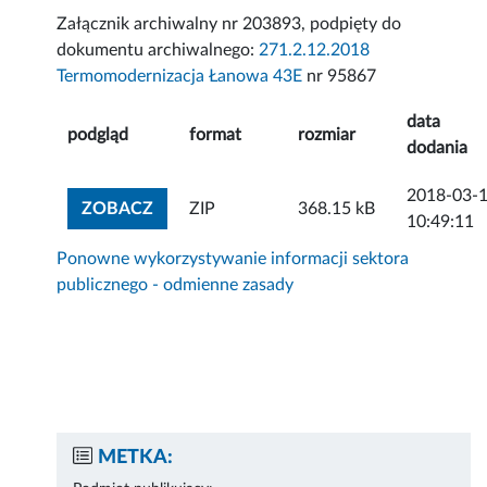
Załącznik archiwalny nr 203893, podpięty do
dokumentu archiwalnego:
271.2.12.2018
Termomodernizacja Łanowa 43E
nr 95867
data
podgląd
format
rozmiar
dodania
2018-03-
ZOBACZ ZAŁĄCZNIK
ZOBACZ
ZIP
368.15 kB
10:49:11
Ponowne wykorzystywanie informacji sektora
publicznego - odmienne zasady
METKA: