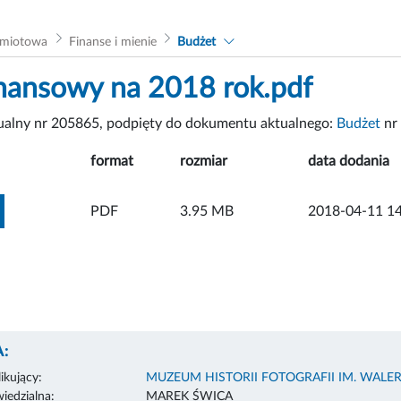
dmiotowa
Finanse i mienie
Budżet
inansowy na 2018 rok.pdf
tualny nr 205865, podpięty do dokumentu aktualnego:
Budżet
nr
format
rozmiar
data dodania
ZOBACZ ZAŁĄCZNIK
PDF
3.95 MB
2018-04-11 14
:
ikujący:
MUZEUM HISTORII FOTOGRAFII IM. WAL
edzialna:
MAREK ŚWICA