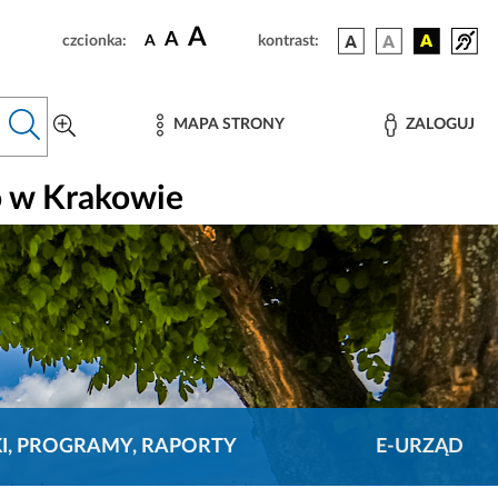
A
A
czcionka:
A
kontrast:
MAPA STRONY
ZALOGUJ
o w Krakowie
KI, PROGRAMY, RAPORTY
E-URZĄD