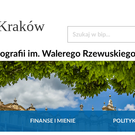
 Kraków
Szukaj w bip
ografii im. Walerego Rzewuskieg
FINANSE I MIENIE
POLITY