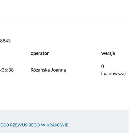
 8843
operator
wersja
0
:36:38
Różańska Joanna
(najnowsza)
EREGO RZEWUSKIEGO W KRAKOWIE