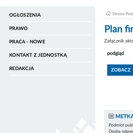
Strona Po
OGŁOSZENIA
Plan f
PRAWO
Załącznik ak
PRACA - NOWE
podgląd
KONTAKT Z JEDNOSTKĄ
REDAKCJA
ZOBACZ
METKA
Podmiot publ
Osoba odpowi