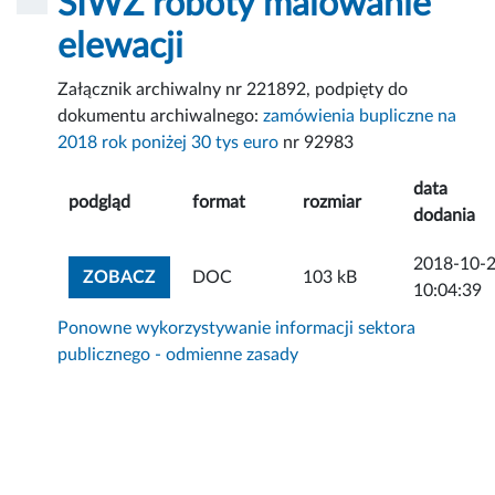
SIWZ roboty malowanie
elewacji
Załącznik archiwalny nr 221892, podpięty do
dokumentu archiwalnego:
zamówienia bupliczne na
2018 rok poniżej 30 tys euro
nr 92983
data
podgląd
format
rozmiar
dodania
2018-10-
ZOBACZ ZAŁĄCZNIK
ZOBACZ
DOC
103 kB
10:04:39
Ponowne wykorzystywanie informacji sektora
publicznego - odmienne zasady