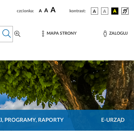
A
A
czcionka:
A
kontrast:
MAPA STRONY
ZALOGUJ
KI, PROGRAMY, RAPORTY
E-URZĄD