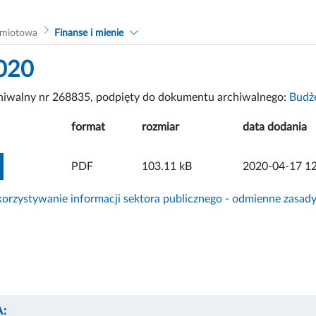
dmiotowa
Finanse i mienie
020
chiwalny nr 268835, podpięty do dokumentu archiwalnego:
Budże
format
rozmiar
data dodania
ZOBACZ ZAŁĄCZNIK
PDF
103.11 kB
2020-04-17 12
rzystywanie informacji sektora publicznego - odmienne zasad
: