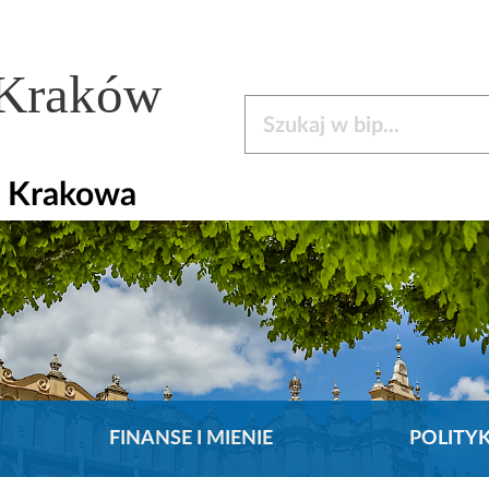
 Kraków
Szukaj w bip
a Krakowa
FINANSE I MIENIE
POLITY