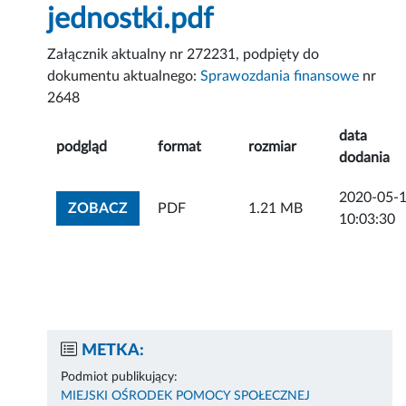
jednostki.pdf
Załącznik aktualny nr 272231, podpięty do
dokumentu aktualnego:
Sprawozdania finansowe
nr
2648
data
podgląd
format
rozmiar
dodania
2020-05-
ZOBACZ ZAŁĄCZNIK
ZOBACZ
PDF
1.21 MB
10:03:30
METKA:
Podmiot publikujący:
MIEJSKI OŚRODEK POMOCY SPOŁECZNEJ