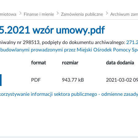
dmiotowa
Finanse i mienie
Zamówienia publiczne
Archiwum za
5.2021 wzór umowy.pdf
chiwalny nr 298513, podpięty do dokumentu archiwalnego:
271.2
 budowlanymi prowadzonymi przez Miejski Ośrodek Pomocy Sp
format
rozmiar
data dodania
ZOBACZ ZAŁĄCZNIK
PDF
943.77 kB
2021-03-02 09
rzystywanie informacji sektora publicznego - odmienne zasad