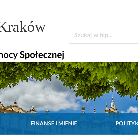
 Kraków
Szukaj w bip
mocy Społecznej
FINANSE I MIENIE
POLITY