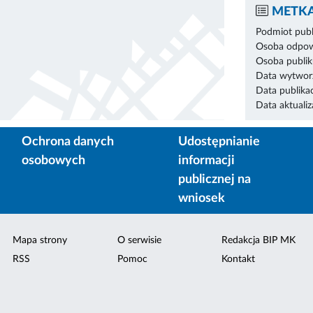
METKA
Podmiot publ
Osoba odpowi
Osoba publik
Data wytworz
Data publikac
Data aktualiza
Ochrona danych
Udostępnianie
osobowych
informacji
publicznej na
wniosek
Mapa strony
O serwisie
Redakcja BIP MK
RSS
Pomoc
Kontakt