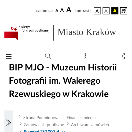
A
A
czcionka:
A
kontrast:
Miasto Kraków
BIP MJO - Muzeum Historii
Fotografii im. Walerego
Rzewuskiego w Krakowie
Strona Podmiotowa
Finanse i mienie
Zamówienia publiczne
Archiwum zamówień