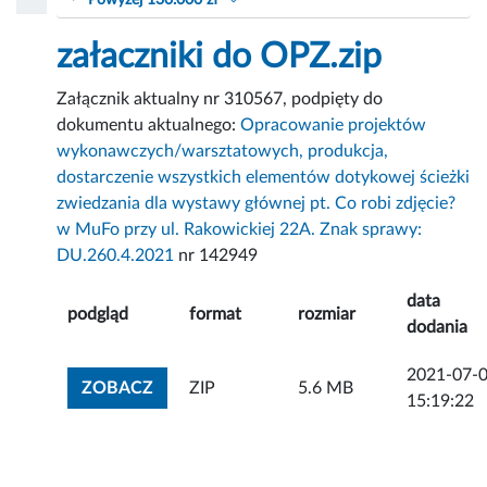
Powyżej 130.000 zł
załaczniki do OPZ.zip
Załącznik aktualny nr 310567, podpięty do
dokumentu aktualnego:
Opracowanie projektów
wykonawczych/warsztatowych, produkcja,
dostarczenie wszystkich elementów dotykowej ścieżki
zwiedzania dla wystawy głównej pt. Co robi zdjęcie?
w MuFo przy ul. Rakowickiej 22A. Znak sprawy:
DU.260.4.2021
nr 142949
data
podgląd
format
rozmiar
dodania
2021-07-
ZOBACZ ZAŁĄCZNIK
ZOBACZ
ZIP
5.6 MB
15:19:22