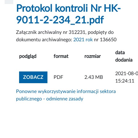
Protokol kontroli Nr HK-
9011-2-234_21.pdf
Załącznik archiwalny nr 312231, podpięty do
dokumentu archiwalnego:
2021 rok
nr 136650
data
podgląd
format
rozmiar
dodania
2021-08-
ZOBACZ ZAŁĄCZNIK
ZOBACZ
PDF
2.43 MB
15:24:11
Ponowne wykorzystywanie informacji sektora
publicznego - odmienne zasady