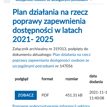
dostępności osobom ze szczególnymi potrzebami
Plan działania na rzecz
poprawy zapewnienia
dostępności w latach
2021- 2025
Załącznik archiwalny nr 319313, podpięty do
dokumentu aktualnego:
Plan działania na rzecz
poprawy zapewniania dostępności osobom ze
szczególnymi potrzebami
nr 147056
data
podgląd
format
rozmiar
dodania
2021-11-
ZOBACZ ZAŁĄCZNIK
ZOBACZ
PDF
451.31 kB
11:40:08
Ponowne wykorzystywanie informacji sektora