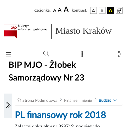
A
A
czcionka:
A
kontrast:
Miasto Kraków
BIP MJO - Żłobek
Samorządowy Nr 23
Strona Podmiotowa
Finanse i mienie
Budżet
PL finansowy rok 2018
Załącznik aktualny nr 329719, podpięty do