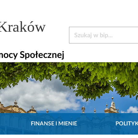
 Kraków
Szukaj w bip
mocy Społecznej
FINANSE I MIENIE
POLITY