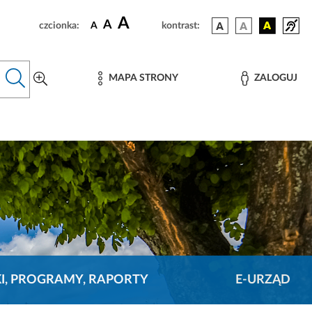
A
A
czcionka:
A
kontrast:
MAPA STRONY
ZALOGUJ
KI, PROGRAMY, RAPORTY
E-URZĄD