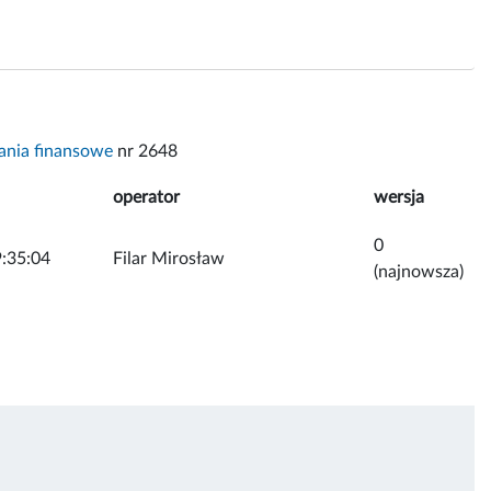
nia finansowe
nr 2648
operator
wersja
0
:35:04
Filar Mirosław
(najnowsza)