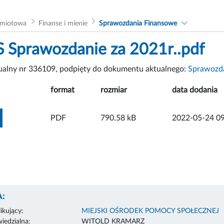
dmiotowa
Finanse i mienie
Sprawozdania Finansowe
 Sprawozdanie za 2021r..pdf
tualny nr 336109, podpięty do dokumentu aktualnego:
Sprawozda
format
rozmiar
data dodania
ZOBACZ ZAŁĄCZNIK
PDF
790.58 kB
2022-05-24 09
:
ikujący:
MIEJSKI OŚRODEK POMOCY SPOŁECZNEJ
edzialna:
WITOLD KRAMARZ