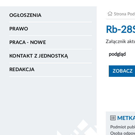
Strona Po
OGŁOSZENIA
Rb-28S
PRAWO
Załącznik ak
PRACA - NOWE
podgląd
KONTAKT Z JEDNOSTKĄ
REDAKCJA
ZOBACZ
METKA
Podmiot publ
Osoba odpowi