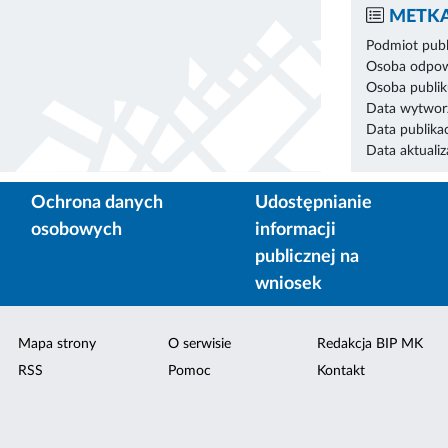
METKA
Podmiot publ
Osoba odpowi
Osoba publik
Data wytworz
Data publikac
Data aktualiza
Ochrona danych
Udostępnianie
osobowych
informacji
publicznej na
wniosek
Mapa strony
O serwisie
Redakcja BIP MK
RSS
Pomoc
Kontakt