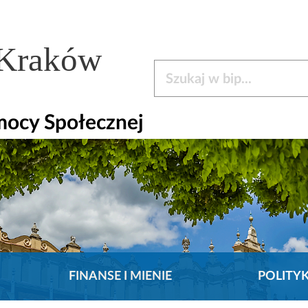
 Kraków
Szukaj w bip
mocy Społecznej
FINANSE I MIENIE
POLITY