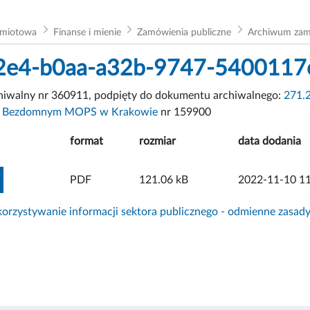
dmiotowa
Finanse i mienie
Zamówienia publiczne
Archiwum za
2e4-b0aa-a32b-9747-5400117
chiwalny nr 360911, podpięty do dokumentu archiwalnego:
271.2
y Bezdomnym MOPS w Krakowie
nr 159900
format
rozmiar
data dodania
ZOBACZ ZAŁĄCZNIK
PDF
121.06 kB
2022-11-10 11
rzystywanie informacji sektora publicznego - odmienne zasad