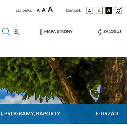
A
A
czcionka:
A
kontrast:
MAPA STRONY
ZALOGUJ
KI, PROGRAMY, RAPORTY
E-URZĄD