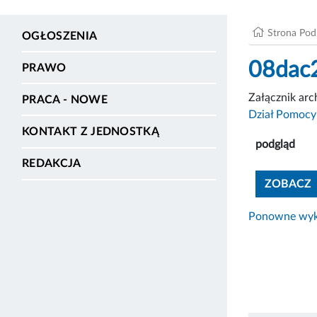
Strona Po
OGŁOSZENIA
08dac
PRAWO
Załącznik ar
PRACA - NOWE
Dział Pomoc
KONTAKT Z JEDNOSTKĄ
podgląd
REDAKCJA
ZOBACZ
Ponowne wyko