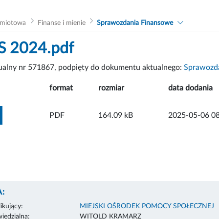
dmiotowa
Finanse i mienie
Sprawozdania Finansowe
S 2024.pdf
tualny nr 571867, podpięty do dokumentu aktualnego:
Sprawozda
format
rozmiar
data dodania
ZOBACZ ZAŁĄCZNIK
PDF
164.09 kB
2025-05-06 08
:
ikujący:
MIEJSKI OŚRODEK POMOCY SPOŁECZNEJ
edzialna:
WITOLD KRAMARZ