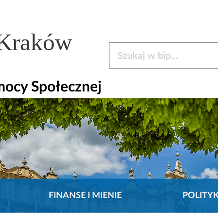
 Kraków
Szukaj w bip
mocy Społecznej
FINANSE I MIENIE
POLITY