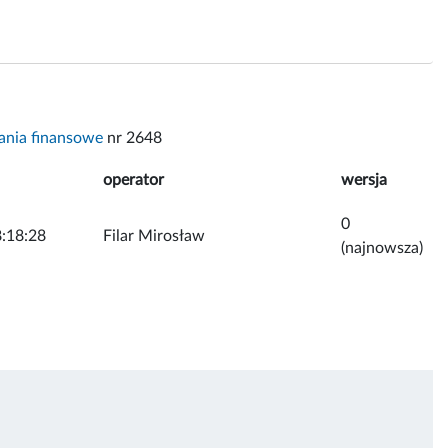
nia finansowe
nr 2648
operator
wersja
0
:18:28
Filar Mirosław
(najnowsza)