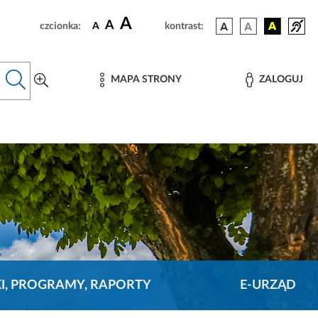
A
A
czcionka:
A
kontrast:
MAPA STRONY
ZALOGUJ
KI, PROGRAMY, RAPORTY
E-URZĄD