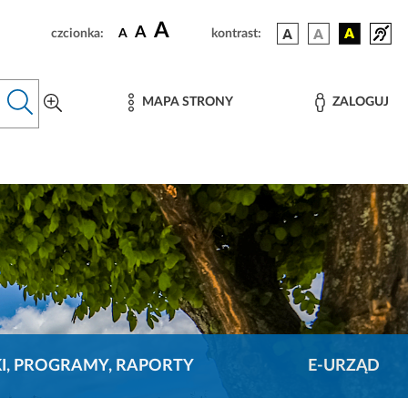
A
A
czcionka:
A
kontrast:
MAPA STRONY
ZALOGUJ
KI, PROGRAMY, RAPORTY
E-URZĄD