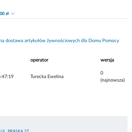
00 zł
na dostawa artykułów żywnościowych dla Domu Pomocy
operator
wersja
0
:47:19
Turecka Ewelina
(najnowsza)
L. PRASKA 27