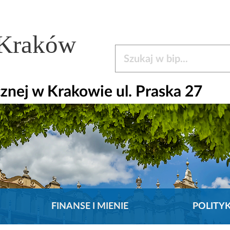
 Kraków
Szukaj w bip
nej w Krakowie ul. Praska 27
FINANSE I MIENIE
POLITY