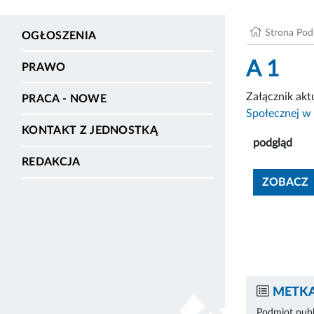
Strona Po
OGŁOSZENIA
A 1
PRAWO
Załącznik ak
PRACA - NOWE
Społecznej w 
KONTAKT Z JEDNOSTKĄ
podgląd
REDAKCJA
ZOBACZ
METKA
Podmiot publ