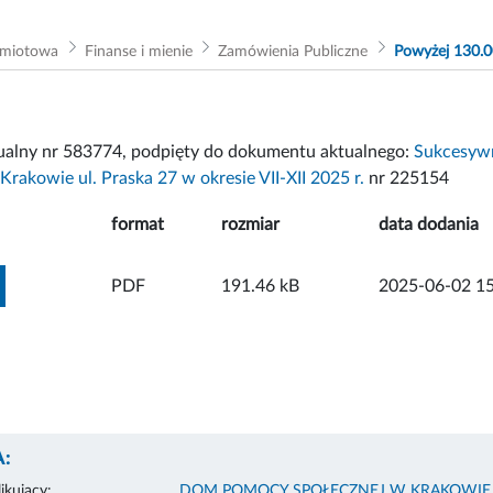
dmiotowa
Finanse i mienie
Zamówienia Publiczne
Powyżej 130.0
tualny nr 583774, podpięty do dokumentu aktualnego:
Sukcesyw
Krakowie ul. Praska 27 w okresie VII-XII 2025 r.
nr 225154
format
rozmiar
data dodania
ZOBACZ ZAŁĄCZNIK
PDF
191.46 kB
2025-06-02 15
:
ikujący:
DOM POMOCY SPOŁECZNEJ W KRAKOWIE U