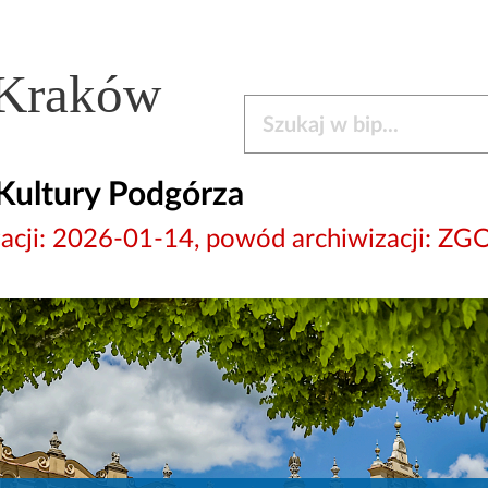
 Kraków
Szukaj w bip
Kultury Podgórza
wizacji: 2026-01-14, powód archiwizacj