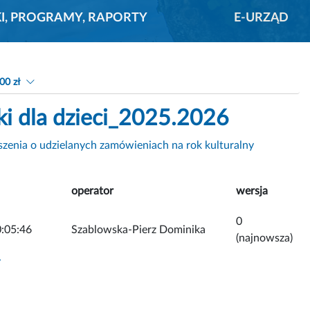
KI, PROGRAMY, RAPORTY
E-URZĄD
00 zł
ki dla dzieci_2025.2026
zenia o udzielanych zamówieniach na rok kulturalny
operator
wersja
0
:05:46
Szablowska-Pierz Dominika
(najnowsza)
y