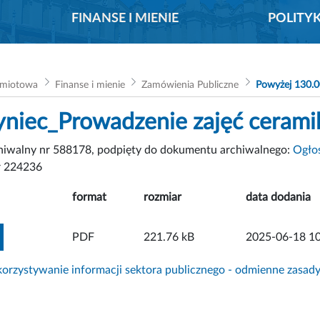
FINANSE I MIENIE
POLITY
dmiotowa
Finanse i mienie
Zamówienia Publiczne
Powyżej 130.0
yniec_Prowadzenie zajęć cerami
chiwalny nr 588178, podpięty do dokumentu archiwalnego:
Ogłos
 224236
format
rozmiar
data dodania
ZOBACZ ZAŁĄCZNIK
PDF
221.76 kB
2025-06-18 10
rzystywanie informacji sektora publicznego - odmienne zasad