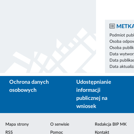
METKA
Podmiot publ
Osoba odpowi
Osoba publik
Data wytworz
Data publikac
Data aktualiza
Ochrona danych
Udostępnianie
osobowych
informacji
publicznej na
wniosek
Mapa strony
O serwisie
Redakcja BIP MK
RSS
Pomoc
Kontakt