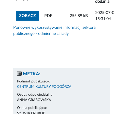
dodania
2025-07-
ZOBACZ ZAŁĄCZNIK
ZOBACZ
PDF
255.89 kB
15:31:04
Ponowne wykorzystywanie informacji sektora
publicznego - odmienne zasady
METKA:
Podmiot publikujący:
CENTRUM KULTURY PODGÓRZA
Osoba odpowiedzialna:
ANNA GRABOWSKA
Osoba publikująca:
SYLWIA PROKOP