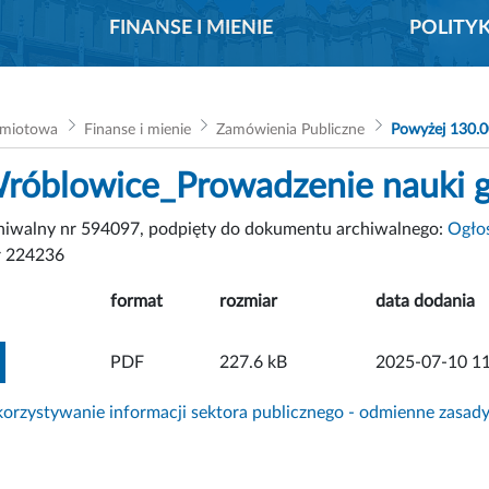
FINANSE I MIENIE
POLITY
dmiotowa
Finanse i mienie
Zamówienia Publiczne
Powyżej 130.0
róblowice_Prowadzenie nauki g
chiwalny nr 594097, podpięty do dokumentu archiwalnego:
Ogłos
 224236
format
rozmiar
data dodania
ZOBACZ ZAŁĄCZNIK
PDF
227.6 kB
2025-07-10 11
rzystywanie informacji sektora publicznego - odmienne zasad