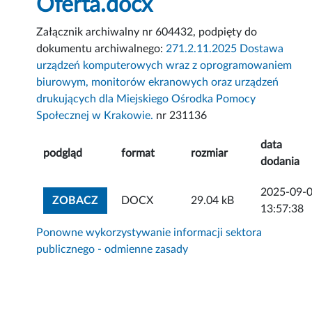
Oferta.docx
Załącznik archiwalny nr 604432, podpięty do
dokumentu archiwalnego:
271.2.11.2025 Dostawa
urządzeń komputerowych wraz z oprogramowaniem
biurowym, monitorów ekranowych oraz urządzeń
drukujących dla Miejskiego Ośrodka Pomocy
Społecznej w Krakowie.
nr 231136
data
podgląd
format
rozmiar
dodania
2025-09-
ZOBACZ ZAŁĄCZNIK
ZOBACZ
DOCX
29.04 kB
13:57:38
Ponowne wykorzystywanie informacji sektora
publicznego - odmienne zasady