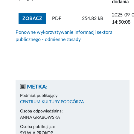
dodania
2025-09-
ZOBACZ ZAŁĄCZNIK
ZOBACZ
PDF
254.82 kB
14:50:08
Ponowne wykorzystywanie informacji sektora
publicznego - odmienne zasady
METKA:
Podmiot publikujący:
CENTRUM KULTURY PODGÓRZA
Osoba odpowiedzialna:
ANNA GRABOWSKA
Osoba publikująca:
SYLWIA PROKOP