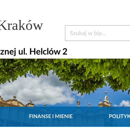
 Kraków
Szukaj w bip
nej ul. Helclów 2
FINANSE I MIENIE
POLITY