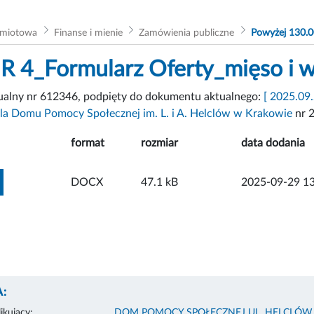
dmiotowa
Finanse i mienie
Zamówienia publiczne
Powyżej 130.0
R 4_Formularz Oferty_mięso i w
tualny nr 612346, podpięty do dokumentu aktualnego:
[ 2025.09
la Domu Pomocy Społecznej im. L. i A. Helclów w Krakowie
nr 
format
rozmiar
data dodania
ZOBACZ ZAŁĄCZNIK
DOCX
47.1 kB
2025-09-29 13
:
ikujący:
DOM POMOCY SPOŁECZNEJ UL. HELCLÓW