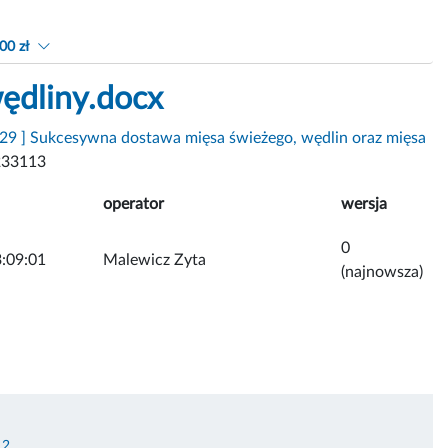
00 zł
ędliny.docx
.29 ] Sukcesywna dostawa mięsa świeżego, wędlin oraz mięsa
233113
operator
wersja
0
:09:01
Malewicz Zyta
(najnowsza)
 2