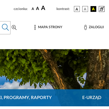
A
A
czcionka:
A
kontrast:
MAPA STRONY
ZALOGUJ
KI, PROGRAMY, RAPORTY
E-URZĄD