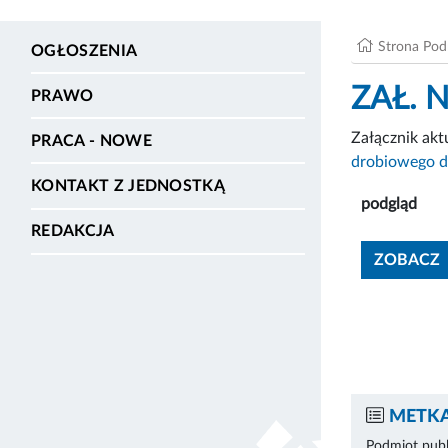
Strona Po
OGŁOSZENIA
ZAŁ. N
PRAWO
Załącznik ak
PRACA - NOWE
drobiowego d
KONTAKT Z JEDNOSTKĄ
podgląd
REDAKCJA
ZOBACZ
METKA
Podmiot publ