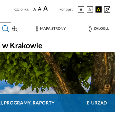
A
A
czcionka:
A
kontrast:
MAPA STRONY
ZALOGUJ
o w Krakowie
KI, PROGRAMY, RAPORTY
E-URZĄD