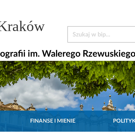
 Kraków
Szukaj w bip
ografii im. Walerego Rzewuskieg
FINANSE I MIENIE
POLITY