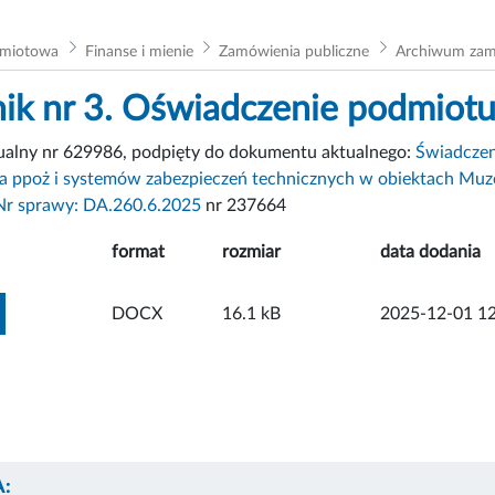
dmiotowa
Finanse i mienie
Zamówienia publiczne
Archiwum za
nik nr 3. Oświadczenie podmiotu
tualny nr 629986, podpięty do dokumentu aktualnego:
Świadczen
a ppoż i systemów zabezpieczeń technicznych w obiektach Muzeum
Nr sprawy: DA.260.6.2025
nr 237664
format
rozmiar
data dodania
ZOBACZ ZAŁĄCZNIK
DOCX
16.1 kB
2025-12-01 12
: