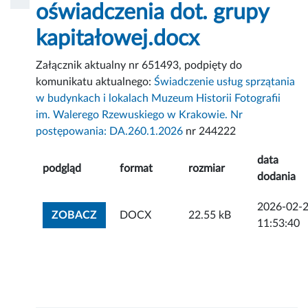
oświadczenia dot. grupy
kapitałowej.docx
Załącznik aktualny nr 651493, podpięty do
komunikatu aktualnego:
Świadczenie usług sprzątania
w budynkach i lokalach Muzeum Historii Fotografii
im. Walerego Rzewuskiego w Krakowie. Nr
postępowania: DA.260.1.2026
nr 244222
data
podgląd
format
rozmiar
dodania
2026-02-
ZOBACZ ZAŁĄCZNIK
ZOBACZ
DOCX
22.55 kB
11:53:40