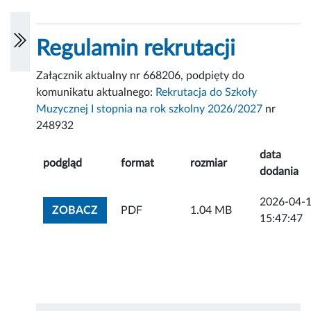
Regulamin rekrutacji
Załącznik aktualny nr 668206, podpięty do
komunikatu aktualnego:
Rekrutacja do Szkoły
Muzycznej I stopnia na rok szkolny 2026/2027
nr
248932
data
podgląd
format
rozmiar
dodania
2026-04-
ZOBACZ ZAŁĄCZNIK
ZOBACZ
PDF
1.04 MB
15:47:47