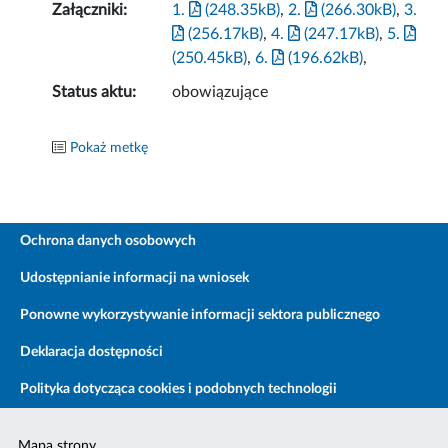
Załączniki:
1.
(248.35kB)
,
2.
(266.30kB)
,
3.
(256.17kB)
,
4.
(247.17kB)
,
5.
(250.45kB)
,
6.
(196.62kB)
,
Status aktu:
obowiązujące
Pokaż metkę
Ochrona danych osobowych
Udostępnianie informacji na wniosek
Ponowne wykorzystywanie informacji sektora publicznego
Deklaracja dostępności
Polityka dotycząca cookies i podobnych technologii
Mapa strony