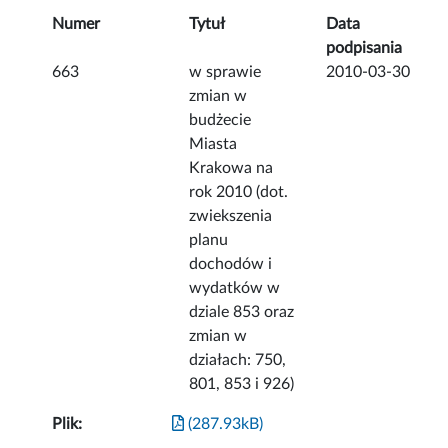
Numer
Tytuł
Data
podpisania
663
w sprawie
2010-03-30
zmian w
budżecie
Miasta
Krakowa na
rok 2010 (dot.
zwiekszenia
planu
dochodów i
wydatków w
dziale 853 oraz
zmian w
działach: 750,
801, 853 i 926)
Plik:
(287.93kB)