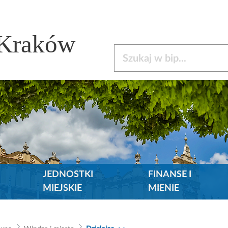
 Kraków
Szukaj w bip
JEDNOSTKI
FINANSE I
MIEJSKIE
MIENIE