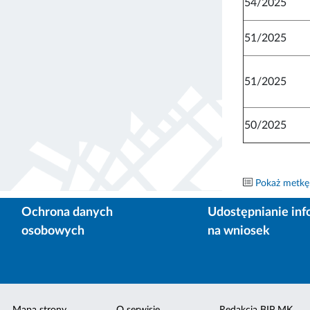
54/2025
51/2025
51/2025
50/2025
Pokaż metkę
Ochrona danych
Udostępnianie inf
osobowych
na wniosek
Mapa strony
O serwisie
Redakcja BIP MK