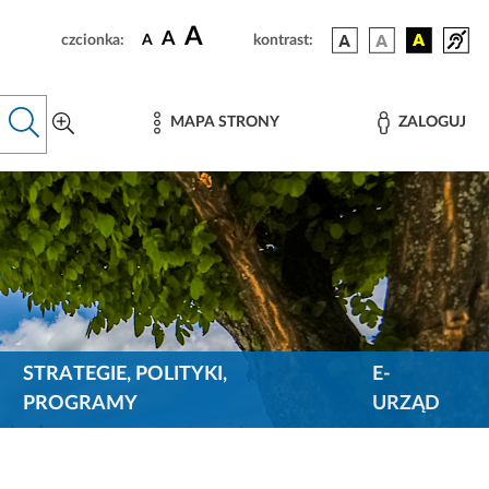
A
A
czcionka:
A
kontrast:
MAPA STRONY
ZALOGUJ
STRATEGIE, POLITYKI,
E-
PROGRAMY
URZĄD