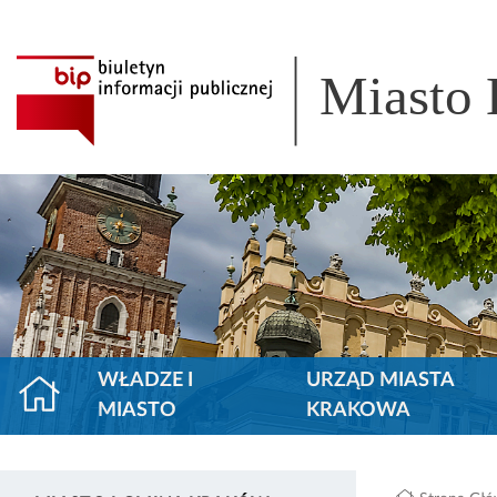
Miasto
WŁADZE I
URZĄD MIASTA
MIASTO
KRAKOWA