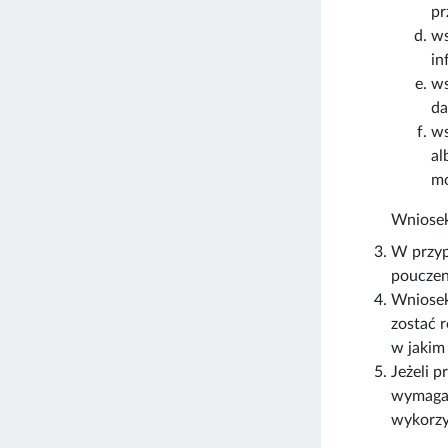
pr
ws
in
ws
da
ws
al
mo
Wniosek
W przyp
pouczen
Wniosek 
zostać 
w jakim
Jeżeli 
wymaga 
wykorzy