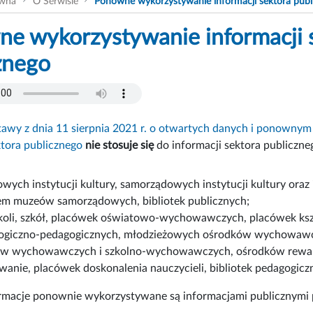
ówna
O Serwisie
Ponowne wykorzystywanie informacji sektora publ
e wykorzystywanie informacji 
znego
tawy z dnia 11 sierpnia 2021 r. o otwartych danych i ponowny
ktora publicznego
nie stosuje się
do informacji sektora publiczn
wych instytucji kultury, samorządowych instytucji kultury oraz
em muzeów samorządowych, bibliotek publicznych;
koli, szkół, placówek oświatowo-wychowawczych, placówek kszt
ogiczno-pedagogicznych, młodzieżowych ośrodków wychowawczy
w wychowawczych i szkolno-wychowawczych, ośrodków rewal
wanie, placówek doskonalenia nauczycieli, bibliotek pedagogic
rmacje ponownie wykorzystywane są informacjami publicznymi p