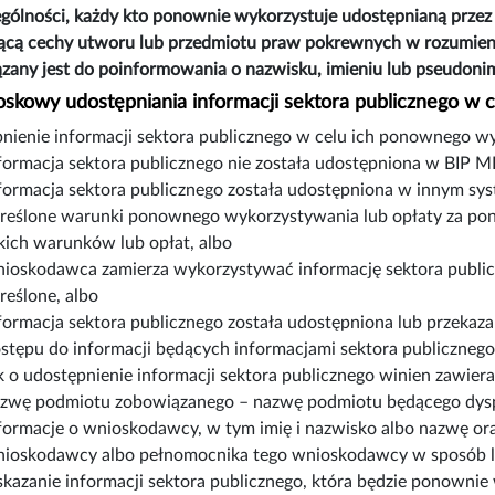
gólności, każdy kto ponownie wykorzystuje udostępnianą przez
jącą cechy utworu lub przedmiotu praw pokrewnych w rozumien
zany jest do poinformowania o nazwisku, imieniu lub pseudonimi
ioskowy udostępniania informacji sektora publicznego 
nienie informacji sektora publicznego w celu ich ponownego w
formacja sektora publicznego nie została udostępniona w BIP M
formacja sektora publicznego została udostępniona w innym syste
reślone warunki ponownego wykorzystywania lub opłaty za po
kich warunków lub opłat, albo
ioskodawca zamierza wykorzystywać informację sektora publiczn
reślone, albo
formacja sektora publicznego została udostępniona lub przekaza
stępu do informacji będących informacjami sektora publicznego
 o udostępnienie informacji sektora publicznego winien zawiera
zwę podmiotu zobowiązanego – nazwę podmiotu będącego dyspo
formacje o wnioskodawcy, w tym imię i nazwisko albo nazwę or
ioskodawcy albo pełnomocnika tego wnioskodawcy w sposób l
kazanie informacji sektora publicznego, która będzie ponownie w