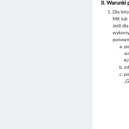
II. Warunki
Dla Inf
MK lub 
Jeśli d
wykorzy
ponowni
po
ws
Kr
in
po
„G