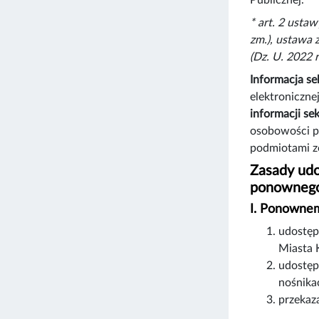
* art. 2 ustaw
zm.), ustawa z
(Dz. U. 2022 
Informacja se
elektroniczne
informacji se
osobowości pr
podmiotami zo
Zasady udo
ponownego
I. Ponownem
udostęp
Miasta 
udostęp
nośnika
przekaz