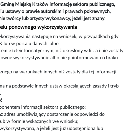
 Gminę Miejską Kraków informację sektora publicznego,
iu ustawy o prawie autorskim i prawach pokrewnych,
e twórcy lub artysty wykonawcy, jeżeli jest znany
.
w celu ponownego wykorzystywania
ykorzystywania następuje na wniosek, w przypadkach gdy:
K lub w portalu danych, albo
mie teleinformatycznym, niż określony w lit. a i nie zostały
nowne wykorzystywanie albo nie poinformowano o braku
ego na warunkach innych niż zostały dla tej informacji
na na podstawie innych ustaw określających zasady i tryb
.
ć:
nentem informacji sektora publicznego;
az adres umożliwiający dostarczenie odpowiedzi do
ub w formie wskazanych we wniosku;
ykorzystywana, a jeżeli jest już udostępniona lub