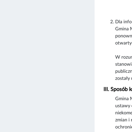
Dla inf
Gmina M
ponowne
otwarty
W rozum
stanowi
publicz
zostały 
III. Sposób 
Gmina M
ustawy 
niekome
zmian i
ochronie