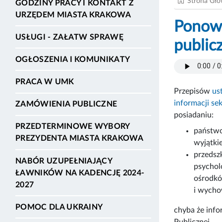
Strona Gł
GODZINY PRACY I KONTAKT Z
URZĘDEM MIASTA KRAKOWA
Ponown
USŁUGI - ZAŁATW SPRAWĘ
public
OGŁOSZENIA I KOMUNIKATY
PRACA W UMK
Przepisów
us
informacji se
ZAMÓWIENIA PUBLICZNE
posiadaniu:
PRZEDTERMINOWE WYBORY
państwo
PREZYDENTA MIASTA KRAKOWA
wyjątki
przedsz
NABÓR UZUPEŁNIAJĄCY
psychol
ŁAWNIKÓW NA KADENCJĘ 2024-
ośrodkó
2027
i wycho
POMOC DLA UKRAINY
chyba że info
Publicznej.