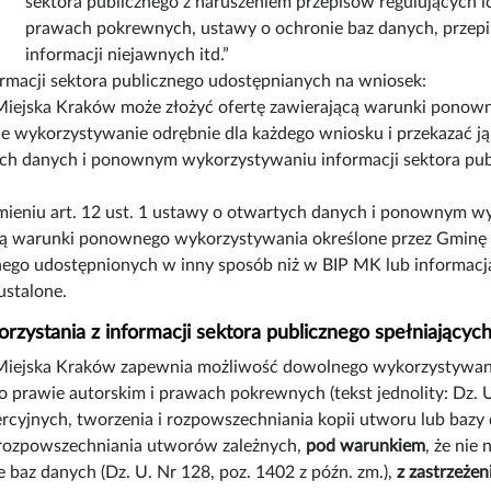
sektora publicznego z naruszeniem przepisów regulujących i
prawach pokrewnych, ustawy o ochronie baz danych, przep
informacji niejawnych itd.”
ormacji sektora publicznego udostępnianych na wniosek:
iejska Kraków może złożyć ofertę zawierającą warunki ponown
 wykorzystywanie odrębnie dla każdego wniosku i przekazać ją
ch danych i ponownym wykorzystywaniu informacji sektora public
ieniu art. 12 ust. 1 ustawy o otwartych danych i ponownym wyk
ą warunki ponownego wykorzystywania określone przez Gminę M
nego udostępnionych w inny sposób niż w BIP MK lub informacj
ustalone.
korzystania z informacji sektora publicznego spełniając
iejska Kraków zapewnia możliwość dowolnego wykorzystywani
o prawie autorskim i prawach pokrewnych (tekst jednolity: Dz. 
rcyjnych, tworzenia i rozpowszechniania kopii utworu lub bazy
 rozpowszechniania utworów zależnych,
pod warunkiem
, że nie
 baz danych (Dz. U. Nr 128, poz. 1402 z późn. zm.),
z zastrzeże