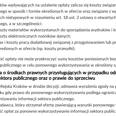
tów wpływających na ustalenie opłaty zalicza się koszty związa
nego w sposób i formie określonych w ofercie oraz związane z 
ch nietypowych w rozumieniu art. 18 ust. 2 ustawy o otwartyc
ego, a w szczególności:
szty materiałów wykorzystanych do sporządzenia wydruków i ks
szty elektronicznych nośników danych;
as i koszty pracy dodatkowej związanej z przygotowaniem lub p
reślonych w ofercie (np. koszty przesyłki).
ć opłaty nie może przekroczyć sumy kosztów poniesionych bezp
 publicznego w celu ponownego wykorzystywania w określony sp
ja o środkach prawnych przysługujących w przypadku 
sektora publicznego oraz o prawie do sprzeciwu
iejska Kraków w drodze decyzji, odmawia wyrażenia zgody na 
ku gdy prawo do ponownego wykorzystywania podlega ogranic
stywaniu informacji sektora publicznego.
dawca, który otrzymał ofertę zawierającą warunki ponownego w
ć opłat za ponowne wykorzystywanie informacji sektora publicz