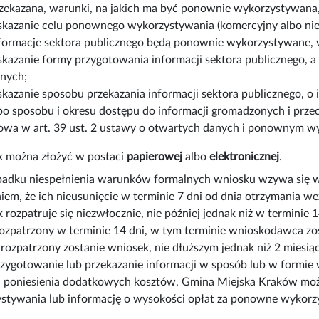
zekazana, warunki, na jakich ma być ponownie wykorzystywana, 
kazanie celu ponownego wykorzystywania (komercyjny albo nieko
formacje sektora publicznego będą ponownie wykorzystywane, w
kazanie formy przygotowania informacji sektora publicznego, a
nych;
kazanie sposobu przekazania informacji sektora publicznego, o 
bo sposobu i okresu dostępu do informacji gromadzonych i pr
wa w art. 39 ust. 2 ustawy o otwartych danych i ponownym wyk
 można złożyć w postaci
papierowej
albo
elektronicznej
.
adku niespełnienia warunków formalnych wniosku wzywa się w
iem, że ich nieusunięcie w terminie 7 dni od dnia otrzymania 
rozpatruje się niezwłocznie, nie później jednak niż w terminie 
rozpatrzony w terminie 14 dni, w tym terminie wnioskodawca zo
 rozpatrzony zostanie wniosek, nie dłuższym jednak niż 2 miesią
przygotowanie lub przekazanie informacji w sposób lub w for
poniesienia dodatkowych kosztów, Gmina Miejska Kraków może
stywania lub informację o wysokości opłat za ponowne wykorz