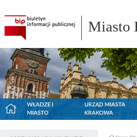
Miasto
WŁADZE I
URZĄD MIASTA
MIASTO
KRAKOWA