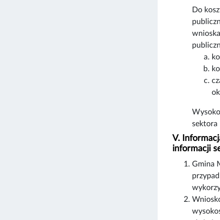
Do kosz
publicz
wnioska
publiczn
ko
ko
cz
ok
Wysokoś
sektora
V. Informac
informacji 
Gmina M
przypad
wykorzy
Wniosko
wysokoś