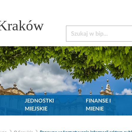
 Kraków
Szukaj w bip
JEDNOSTKI
FINANSE I
MIEJSKIE
MIENIE