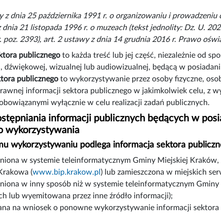
y z dnia 25 października 1991 r. o organizowaniu i prowadzeniu dz
 dnia 21 listopada 1996 r. o muzeach (tekst jednolity: Dz. U. 202
r. poz. 2393), art. 2 ustawy z dnia 14 grudnia 2016 r. Prawo oświ
ktora publicznego
to każda treść lub jej część, niezależnie od s
j, dźwiękowej, wizualnej lub audiowizualnej, będącą w posiad
ktora publicznego
to wykorzystywanie przez osoby fizyczne, osob
awnej informacji sektora publicznego w jakimkolwiek celu, z w
bowiązanymi wyłącznie w celu realizacji zadań publicznych.
stępniania informacji publicznych będących w posi
 wykorzystywania
u wykorzystywaniu podlega informacja sektora publiczn
niona w systemie teleinformatycznym Gminy Miejskiej Kraków, w 
Krakowa (
www.bip.krakow.pl
) lub zamieszczona w miejskich se
niona w inny sposób niż w systemie teleinformatycznym Gminy
ch lub wyemitowana przez inne źródło informacji);
ana na wniosek o ponowne wykorzystywanie informacji sektora 