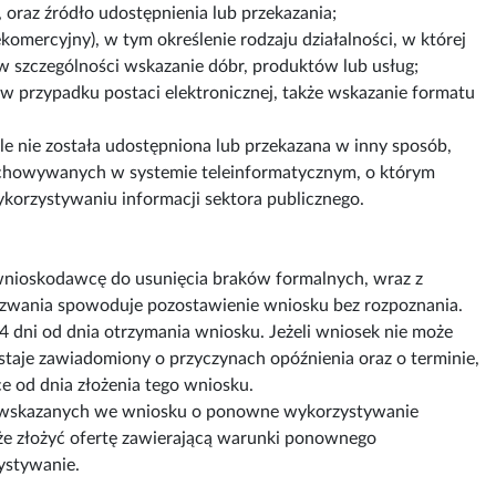
oraz źródło udostępnienia lub przekazania;
mercyjny), w tym określenie rodzaju działalności, w której
 szczególności wskazanie dóbr, produktów lub usług;
 w przypadku postaci elektronicznej, także wskazanie formatu
ile nie została udostępniona lub przekazana w inny sposób,
zechowywanych w systemie teleinformatycznym, o którym
orzystywaniu informacji sektora publicznego.
nioskodawcę do usunięcia braków formalnych, wraz z
wezwania spowoduje pozostawienie wniosku bez rozpoznania.
14 dni od dnia otrzymania wniosku. Jeżeli wniosek nie może
staje zawiadomiony o przyczynach opóźnienia oraz o terminie,
ce od dnia złożenia tego wniosku.
mie wskazanych we wniosku o ponowne wykorzystywanie
 złożyć ofertę zawierającą warunki ponownego
ystywanie.