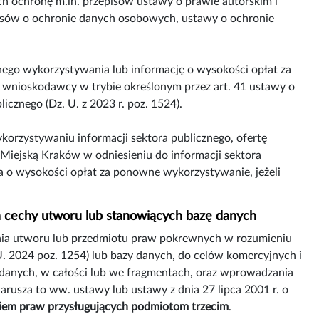
ch ochronę m.in. przepisów ustawy o prawie autorskim i
isów o ochronie danych osobowych, ustawy o ochronie
ego wykorzystywania lub informację o wysokości opłat za
 wnioskodawcy w trybie określonym przez art. 41 ustawy o
znego (Dz. U. z 2023 r. poz. 1524).
orzystywaniu informacji sektora publicznego, ofertę
iejską Kraków w odniesieniu do informacji sektora
a o wysokości opłat za ponowne wykorzystywanie, jeżeli
ych cechy utworu lub stanowiących bazę danych
a utworu lub przedmiotu praw pokrewnych w rozumieniu
U. 2024 poz. 1254) lub bazy danych, do celów komercyjnych i
 danych, w całości lub we fragmentach, oraz wprowadzania
 narusza to ww. ustawy lub ustawy z dnia 27 lipca 2001 r. o
niem praw przysługujących podmiotom trzecim
.