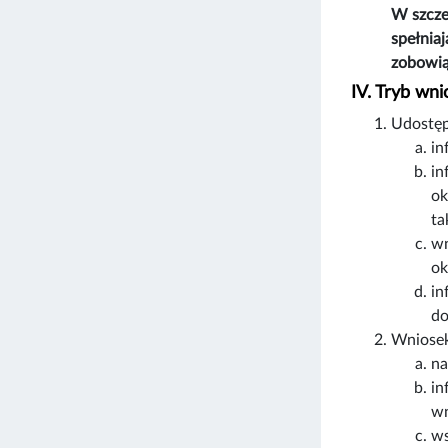
W szcze
spełnia
zobowią
IV. Tryb wn
Udostęp
in
in
ok
ta
wn
ok
in
do
Wniosek
na
in
wn
ws