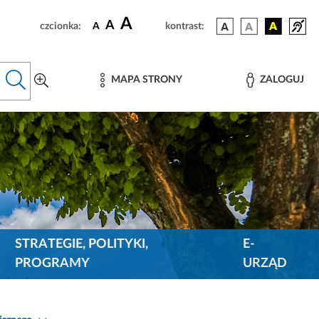
A
A
czcionka:
A
kontrast:
MAPA STRONY
ZALOGUJ
STRATEGIE, POLITYKI,
E-
PROGRAMY
URZĄD