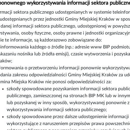
 ponownego wykorzystywania informacji sektora publiczn
ormacji sektora publicznego udostępnianych w systemie teleinf
udostępnianych przez jednostki Gminy Miejskiej Kraków w spos
la danej informacji sektora publicznego, udostępnionej w powyż
stywania, osoby fizyczne, osoby prawne i jednostki organizacy
e te informacje, są każdorazowo zobowiązane do:
informowania każdego o źródle (np.: adresie www BIP podmiotu
kazaniu nośnika lub źródła emisji), czasie wytworzenia i pozysk
aków;
formowania o przetworzeniu informacji ponownie wykorzystywa
dania zakresu odpowiedzialności Gminy Miejskiej Kraków za udo
mina Miejska Kraków nie ponosi odpowiedzialności za:
szkody spowodowane pozyskaniem informacji sektora publi
publicznego, zamieszczonej na stronach BIP MK lub w innym
lub pozyskanej w inny sposób, wykorzystywanej ponownie 
wykorzystywania informacji sektora publicznego;
szkody spowodowane przez dalsze udostępnienie informacji 
wykorzystujące z naruszeniem przepisów prawa powszechnie